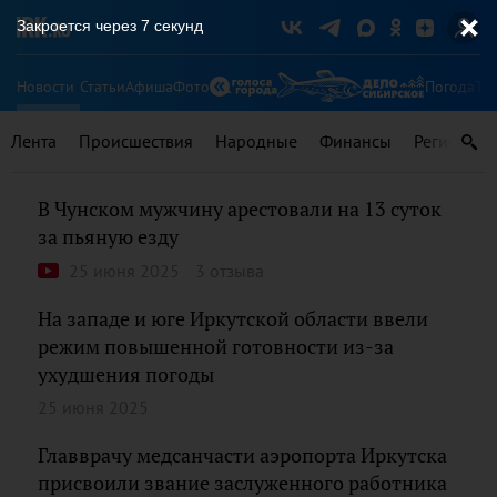
Закроется через
7
секунд
Новости
Статьи
Афиша
Фото
Погода
Ту
Лента
Происшествия
Народные
Финансы
Регионы
В Чунском мужчину арестовали на 13 суток
за пьяную езду
25 июня 2025
3 отзыва
На западе и юге Иркутской области ввели
режим повышенной готовности из-за
ухудшения погоды
25 июня 2025
Главврачу медсанчасти аэропорта Иркутска
присвоили звание заслуженного работника