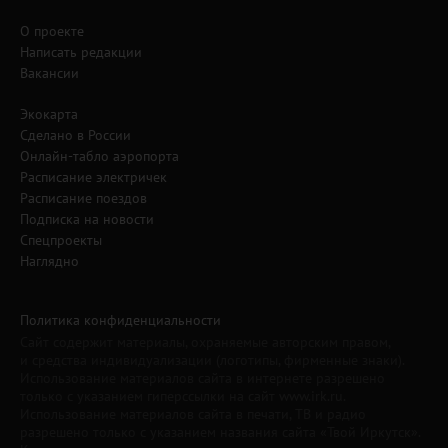
О проекте
Написать редакции
Вакансии
Экокарта
Сделано в России
Онлайн-табло аэропорта
Расписание электричек
Расписание поездов
Подписка на новости
Спецпроекты
Наглядно
Политика конфиденциальности
Сайт содержит материалы, охраняемые авторским правом,
и средства индивидуализации (логотипы, фирменные знаки).
Использование материалов сайта в интернете разрешено
только с указанием гиперссылки на сайт www.irk.ru.
Использование материалов сайта в печати, ТВ и радио
разрешено только с указанием названия сайта «Твой Иркутск».