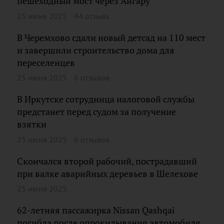
пешеходный мост через Ангару
25 июня 2025
44 отзыва
В Черемхово сдали новый детсад на 110 мест
и завершили строительство дома для
переселенцев
25 июня 2025
6 отзывов
В Иркутске сотрудница налоговой службы
предстанет перед судом за получение
взятки
25 июня 2025
6 отзывов
Скончался второй рабочий, пострадавший
при валке аварийных деревьев в Шелехове
25 июня 2025
62-летняя пассажирка Nissan Qashqai
погибла после опрокидывания автомобиля