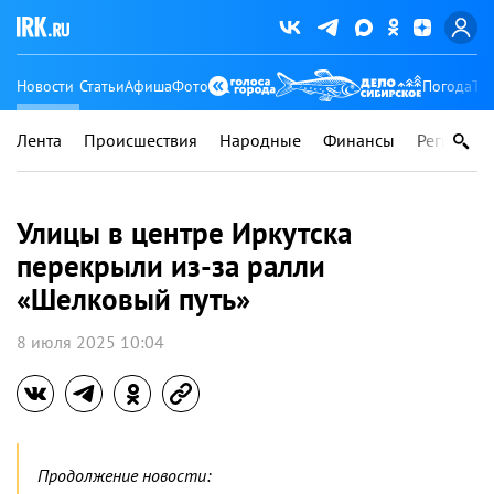
Новости
Статьи
Афиша
Фото
Погода
Ту
Лента
Происшествия
Народные
Финансы
Регионы
Улицы в центре Иркутска
перекрыли из-за ралли
«Шелковый путь»
8 июля 2025 10:04
Продолжение новости: