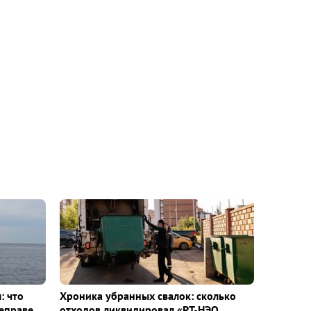
: что
Хроника убранных свалок: сколько
еправе
отходов ликвидировал «РТ-НЭО