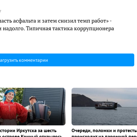
7
асть асфальта и затем снизил темп работ» -
и надолго. Типичная тактика коррупционера
агрузить комментарии
истории Иркутска за шесть
Очереди, поломки и протесты
а острове Конный открылось
происходит на паромной пер