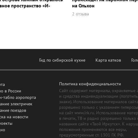
ное пространство «И-
на Ольхон
2 отзыва
Гид по сибирской кухне
Карта катков
Гол
Политика конфиденциальности
рта
Сайт содержит материалы, охраняемые 
о в России
и средства индивидуализации (логотип
н-табло аэропорта
знаки). Использование материалов сайт
ание электричек
разрешено только с указанием гиперсс
сание поездов
на сайт www.irk.ru. Использование мате
ска на новости
в печати, ТВ и радио разрешено только 
роекты
названия сайта «Твой Иркутск». К нару
положения применяются все меры,
дно
предусмотренные ст. 1301 ГК РФ.