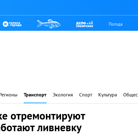
Погода
Регионы
Транспорт
Экология
Спорт
Культура
Общес
ке отремонтируют
аботают ливневку