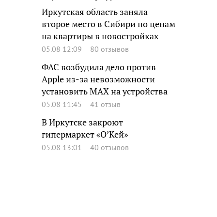
Иркутская область заняла
второе место в Сибири по ценам
на квартиры в новостройках
05.08 12:09
80 отзывов
ФАС возбудила дело против
Apple из-за невозможности
установить MAX на устройства
05.08 11:45
41 отзыв
В Иркутске закроют
гипермаркет «О’Кей»
05.08 13:01
40 отзывов