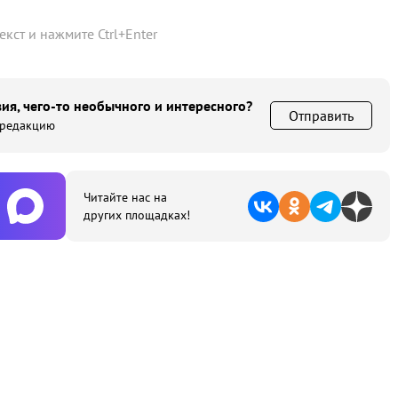
текст и нажмите
Ctrl
+
Enter
ия, чего-то необычного и интересного?
Отправить
 редакцию
Читайте нас на
других площадках!