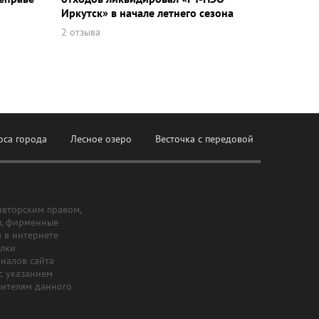
Иркутск» в начале летнего сезона
2 отзыва
оса города
Лесное озеро
Весточка с передовой
авторским правом,
ы, фирменные
а в интернете
ылки
риалов сайта
с указанием
шителям данного