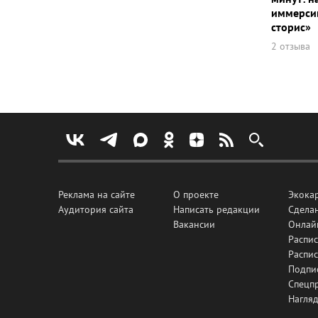
иммерсив
сторис»
2 отзыва
Реклама на сайте
О проекте
Экока
Аудитория сайта
Написать редакции
Сделан
Вакансии
Онлай
Распис
Распи
Подпи
Спецп
Нагля