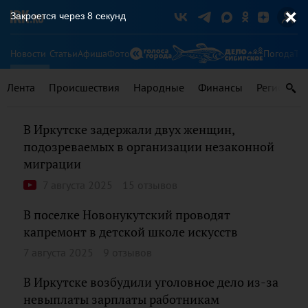
Закроется через
8
секунд
Новости
Статьи
Афиша
Фото
Погода
Ту
Лента
Происшествия
Народные
Финансы
Регионы
В Иркутске задержали двух женщин,
подозреваемых в организации незаконной
миграции
7 августа 2025
15 отзывов
В поселке Новонукутский проводят
капремонт в детской школе искусств
7 августа 2025
9 отзывов
В Иркутске возбудили уголовное дело из-за
невыплаты зарплаты работникам