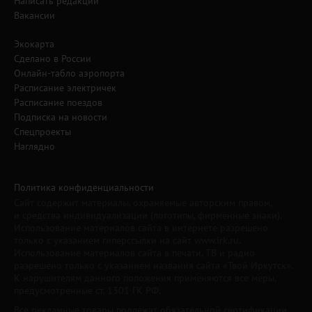
Написать редакции
Вакансии
Экокарта
Сделано в России
Онлайн-табло аэропорта
Расписание электричек
Расписание поездов
Подписка на новости
Спецпроекты
Наглядно
Политика конфиденциальности
Сайт содержит материалы, охраняемые авторским правом,
и средства индивидуализации (логотипы, фирменные знаки).
Использование материалов сайта в интернете разрешено
только с указанием гиперссылки на сайт www.irk.ru.
Использование материалов сайта в печати, ТВ и радио
разрешено только с указанием названия сайта «Твой Иркутск».
К нарушителям данного положения применяются все меры,
предусмотренные ст. 1301 ГК РФ.
Все рекламные товары подлежат обязательной сертификации,