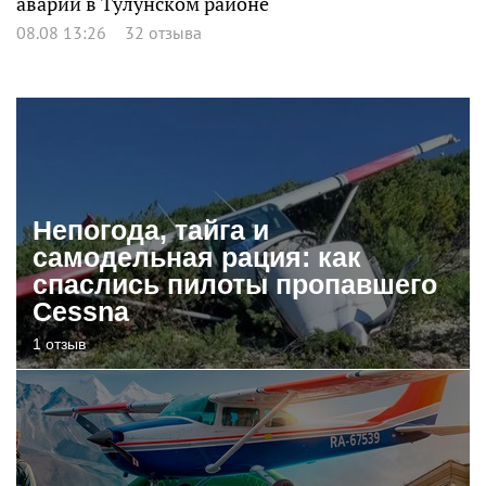
аварии в Тулунском районе
08.08 13:26
32 отзыва
Непогода, тайга и
самодельная рация: как
спаслись пилоты пропавшего
Cessna
1 отзыв