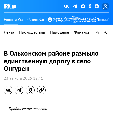
Новости
Статьи
Афиша
Фото
Погода
Ту
Лента
Происшествия
Народные
Финансы
Регионы
В Ольхонском районе размыло
единственную дорогу в село
Онгурен
23 августа 2025 12:41
Продолжение новости: