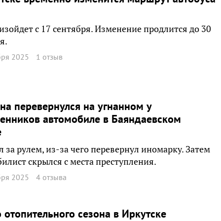
изойдет с 17 сентября. Изменение продлится до 30
я.
бря 2025
1 отзыв
а перевернулся на угнанном у
енников автомобиле в Баяндаевском
е
л за рулем, из-за чего перевернул иномарку. Затем
илист скрылся с места преступления.
бря 2025
4 отзыва
 отопительного сезона в Иркутске