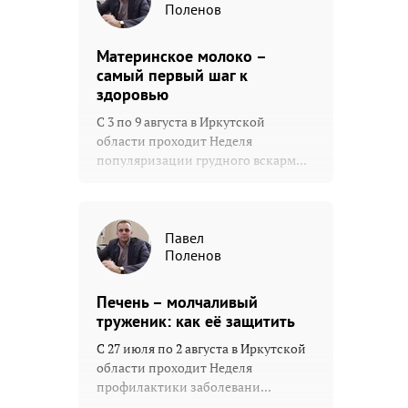
Поленов
Материнское молоко –
самый первый шаг к
здоровью
С 3 по 9 августа в Иркутской
области проходит Неделя
популяризации грудного вскарм...
Павел
Поленов
Печень – молчаливый
труженик: как её защитить
С 27 июля по 2 августа в Иркутской
области проходит Неделя
профилактики заболевани...