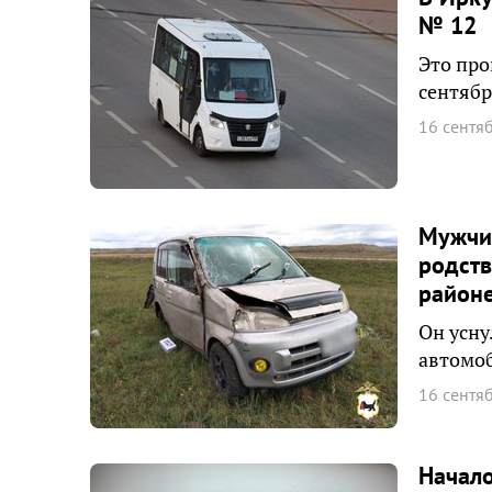
№ 12
Это про
сентябр
16 сентя
Мужчин
родств
район
Он усну
автомоб
16 сентя
Начало