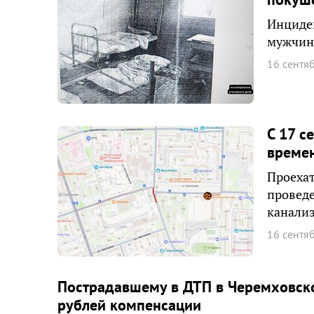
Инциден
мужчина
16 сентя
С 17 с
времен
Проехат
проведе
канали
16 сентя
Пострадавшему в ДТП в Черемховск
рублей компенсации