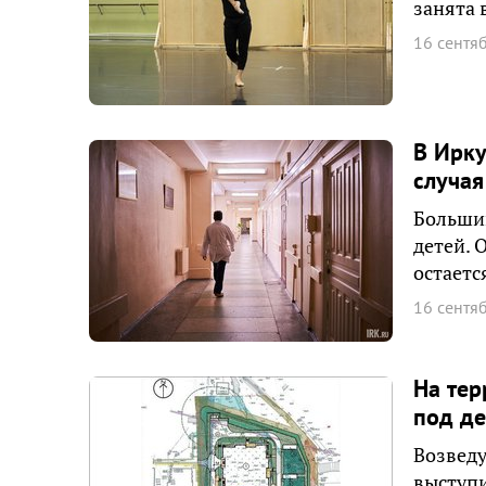
занята 
16 сентя
В Ирку
случа
Большин
детей. 
остаетс
16 сентя
На те
под де
Возведу
выступи