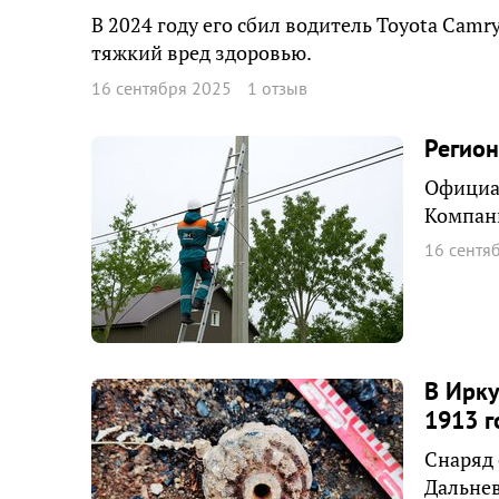
В 2024 году его сбил водитель Toyota Cam
тяжкий вред здоровью.
16 сентября 2025
1 отзыв
Регио
Официал
Компани
16 сентя
В Ирку
1913 г
Снаряд 
Дальнев