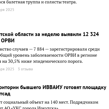
вся балетная труппа и солисты театра.
бря 2025
тской области за неделю выявили 12 324
я ОРВИ
ство случаев — 7 884 — зарегистрировали среди
Общий уровень заболеваемости ОРВИ в регионе
я на 30,5% ниже эпидемического порога.
бря 2025
3 отзыва
рритории бывшего ИВВАИУ готовят площадку
тсад
т социальный объект на 140 мест. Подрядчиком
т АО «УКС города Иркутска».