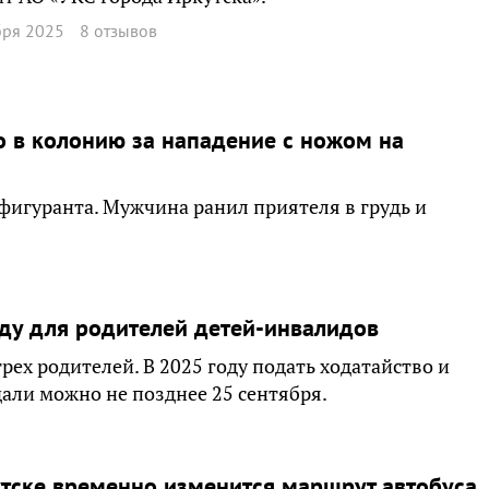
бря 2025
8 отзывов
о в колонию за нападение с ножом на
игуранта. Мужчина ранил приятеля в грудь и
аду для родителей детей-инвалидов
рех родителей. В 2025 году подать ходатайство и
али можно не позднее 25 сентября.
тске временно изменится маршрут автобуса