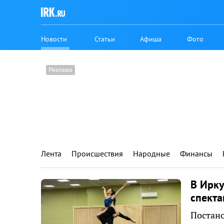
Новости
Статьи
Афиша
Фото
Лента
Происшествия
Народные
Финансы
В Ирку
спекта
Постано