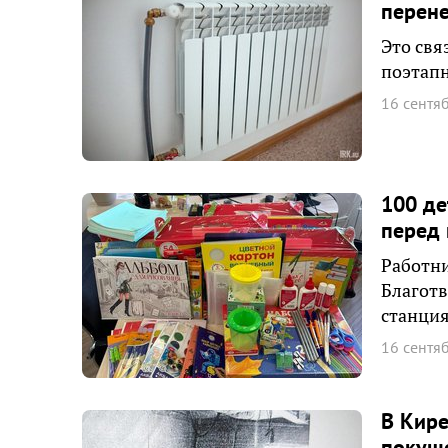
перене
Это свя
поэтапн
16 сентя
100 де
перед 
Работни
Благотв
станция
16 сентя
В Кире
покуше