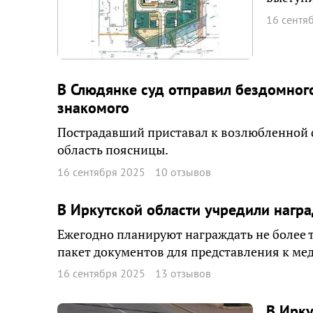
16 сентя
В Слюдянке суд отправил бездомног
знакомого
Пострадавший приставал к возлюбленной ф
область поясницы.
16 сентября 2025
10 отзывов
В Иркутской области учредили нагр
Ежегодно планируют награждать не более т
пакет документов для представления к мед
16 сентября 2025
13 отзывов
В Ирку