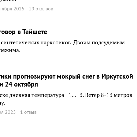
ктября 2025
19 отзывов
говор в Тайшете
а синтетических наркотиков. Двоим подсудимым
 режима.
ики прогнозируют мокрый снег в Иркутской
и 24 октября
ске дневная температура +1…+3. Ветер 8-13 метров
ду.
ря 2025
1 отзыв