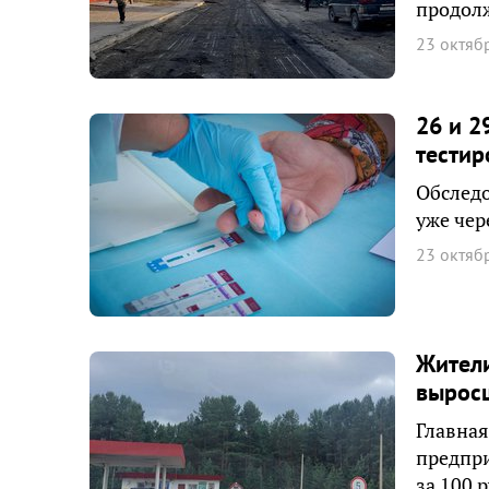
продолж
23 октяб
26 и 2
тести
Обследо
уже чер
23 октяб
Жители
вырос
Главная
предпр
за 100 