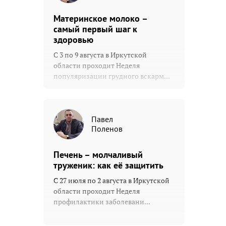
Материнское молоко –
самый первый шаг к
здоровью
С 3 по 9 августа в Иркутской
области проходит Неделя
популяризации грудного вскарм...
Павел
Поленов
Печень – молчаливый
труженик: как её защитить
С 27 июля по 2 августа в Иркутской
области проходит Неделя
профилактики заболевани...