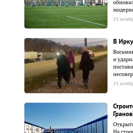
обновил
модерн
23 октяб
В Ирку
Восьмик
и удари
постави
несовер
23 октяб
Строит
Грано
Открыти
На стро