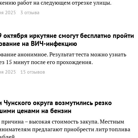
ению работ на следующем отрезке улицы.
ря 2025
3 отзыва
9 октября иркутяне смогут бесплатно пройти
рование на ВИЧ-инфекцию
вание анонимное. Результат теста можно узнать
ез 15 минут после его прохождения.
ря 2025
15 отзывов
 Чунского округа возмутились резко
шими ценами на бензин
 причина – высокая стоимость закупа. Местным
инимателям предлагают приобрести литр топлива
рублей.