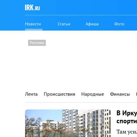
Новости
Статьи
Афиша
Фото
Лента
Происшествия
Народные
Финансы
В Ирку
спорт
Там уси