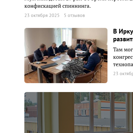
конфискацией спиннинга.
23 октября 2025
5 отзывов
В Ирку
развит
Там мог
конгрес
технопа
23 октяб