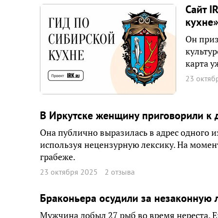
Сайт I
кухне
Он приз
культур
карта у
23 октяб
В Иркутске женщину приговорили к 
Она публично выразилась в адрес одного 
используя нецензурную лексику. На момент
грабеже.
23 октября 2025
2 отзыва
Браконьера осудили за незаконную 
Мужчина добыл 27 рыб во время нереста. Е