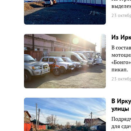
выделен
23 октяб
Из Ирк
В соста
мотоцик
«Бонго»
пикап.
23 октяб
В Ирку
улицы
Подрядч
для сда