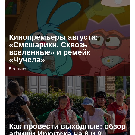
Кинопремьеры августа:
«Смешарики. Сквозь
вселенные» и ремейк
«Чучела»
5 отзывов
Как провести выходные: обзор
афиши Иркутска на 8 и 9