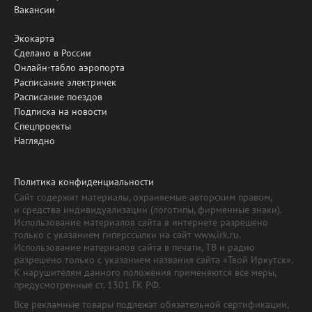
Вакансии
Экокарта
Сделано в России
Онлайн-табло аэропорта
Расписание электричек
Расписание поездов
Подписка на новости
Спецпроекты
Наглядно
Политика конфиденциальности
Сайт содержит материалы, охраняемые авторским правом,
и средства индивидуализации (логотипы, фирменные знаки).
Использование материалов сайта в интернете разрешено
только с указанием гиперссылки на сайт www.irk.ru.
Использование материалов сайта в печати, ТВ и радио
разрешено только с указанием названия сайта «Твой Иркутск».
К нарушителям данного положения применяются все меры,
предусмотренные ст. 1301 ГК РФ.
Все рекламные товары подлежат обязательной сертификации,