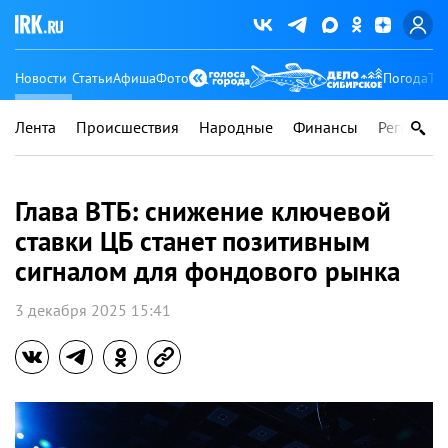
Новости
Статьи
Афиша
Фото
Погода
Ту
Лента
Происшествия
Народные
Финансы
Регионы
Глава ВТБ: снижение ключевой
ставки ЦБ станет позитивным
сигналом для фондового рынка
3 декабря 2025 15:41