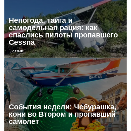
Непогода, тайга и
самодельная рация: как
спаслись пилоты пропавшего
Cessna
1 отзыв
События недели: Чебурашка,
кони во Втором и пропавший
самолет