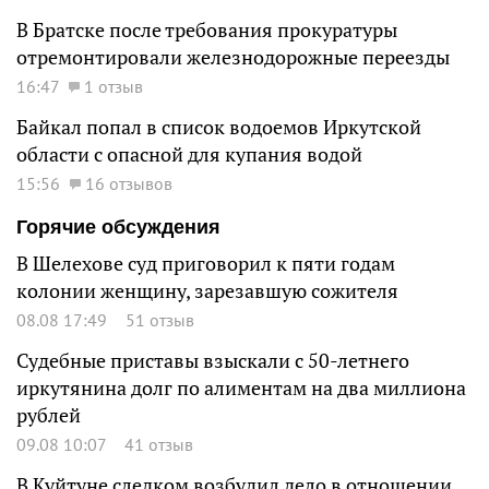
В Братске после требования прокуратуры
отремонтировали железнодорожные переезды
16:47
1 отзыв
Байкал попал в список водоемов Иркутской
области с опасной для купания водой
15:56
16 отзывов
Горячие обсуждения
В Шелехове суд приговорил к пяти годам
колонии женщину, зарезавшую сожителя
08.08 17:49
51 отзыв
Судебные приставы взыскали с 50-летнего
иркутянина долг по алиментам на два миллиона
рублей
09.08 10:07
41 отзыв
В Куйтуне следком возбудил дело в отношении