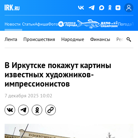
Новости
Статьи
Афиша
Фото
Погода
Ту
Лента
Происшествия
Народные
Финансы
Регионы
В Иркутске покажут картины
известных художников-
импрессионистов
7 декабря 2025 10:02