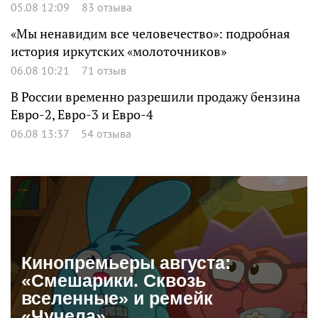
05.08 12:09
83 отзыва
«Мы ненавидим все человечество»: подробная
история иркутских «молоточников»
06.08 10:21
71 отзыв
В России временно разрешили продажу бензина
Евро-2, Евро-3 и Евро-4
06.08 13:37
54 отзыва
Кинопремьеры августа:
«Смешарики. Сквозь
вселенные» и ремейк
«Чучела»