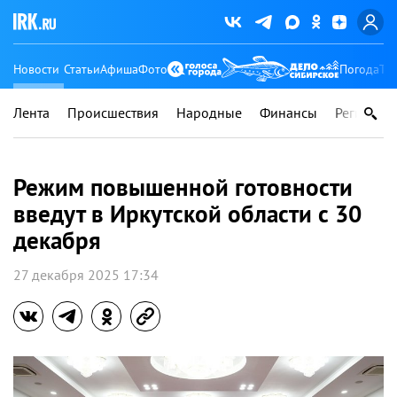
Новости
Статьи
Афиша
Фото
Погода
Ту
Лента
Происшествия
Народные
Финансы
Регионы
Режим повышенной готовности
введут в Иркутской области с 30
декабря
27 декабря 2025 17:34