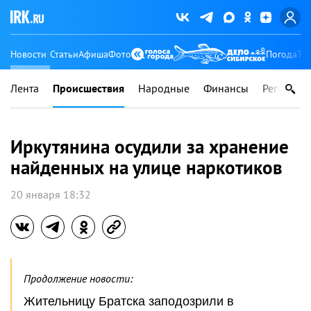
Новости
Статьи
Афиша
Фото
Погода
Ту
Лента
Происшествия
Народные
Финансы
Регионы
Иркутянина осудили за хранение
найденных на улице наркотиков
20 января 18:32
Продолжение новости:
Жительницу Братска заподозрили в