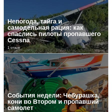
Непогода, тайга и
самодельная рация: как
спаслись пилоты пропавшего
Cessna
1 отзыв
События недели: Чебурашка,
кони во Втором и пропавший
самолет