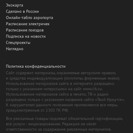
Экокарта
Сделано в России
Онлайн-табло аэропорта
Расписание электричек
Расписание поездов
Подписка на новости
Спецпроекты
Наглядно
Политика конфиденциальности
Сайт содержит материалы, охраняемые авторским правом,
и средства индивидуализации (логотипы, фирменные знаки).
Использование материалов сайта в интернете разрешено
только с указанием гиперссылки на сайт www.irk.ru.
Использование материалов сайта в печати, ТВ и радио
разрешено только с указанием названия сайта «Твой Иркутск».
К нарушителям данного положения применяются все меры,
предусмотренные ст. 1301 ГК РФ.
Все рекламные товары подлежат обязательной сертификации,
все услуги - лицензированию. Редакция не несет
ответственности за содержание рекламных материалов.