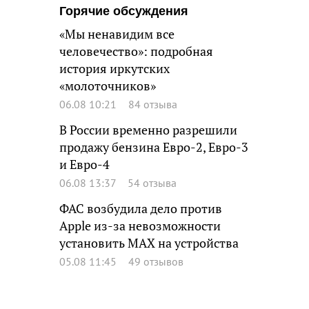
Горячие обсуждения
«Мы ненавидим все
человечество»: подробная
история иркутских
«молоточников»
06.08 10:21
84 отзыва
В России временно разрешили
продажу бензина Евро-2, Евро-3
и Евро-4
06.08 13:37
54 отзыва
ФАС возбудила дело против
Apple из-за невозможности
установить MAX на устройства
05.08 11:45
49 отзывов