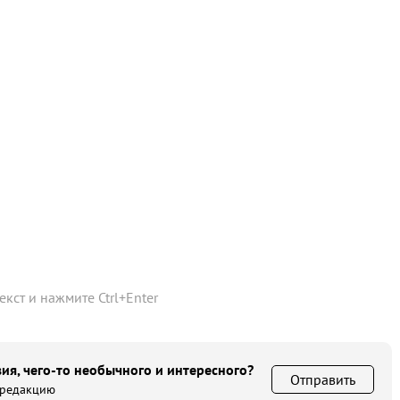
текст и нажмите
Ctrl
+
Enter
ия, чего-то необычного и интересного?
Отправить
 редакцию