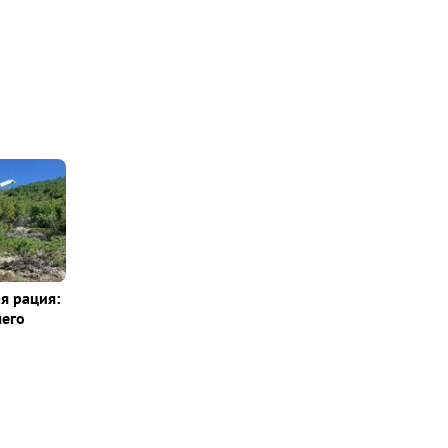
я рация:
шего