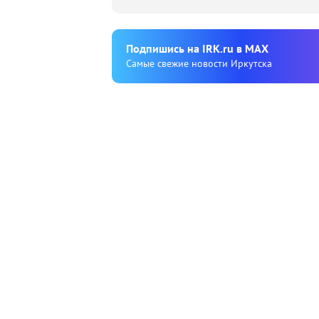
Подпишиcь на IRK.ru в MAX
Cамые свежие новости Иркутска