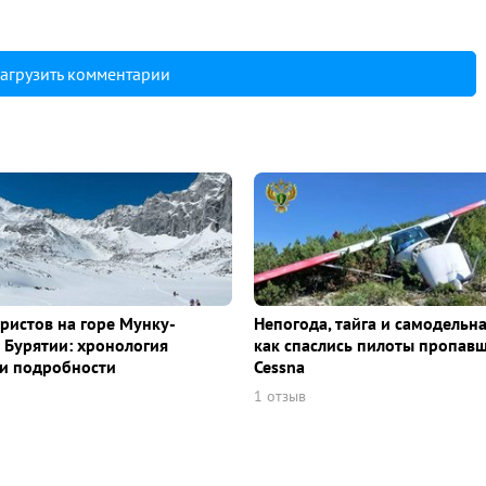
агрузить комментарии
уристов на горе Мунку-
Непогода, тайга и самодельна
 Бурятии: хронология
как спаслись пилоты пропав
и подробности
Cessna
1 отзыв