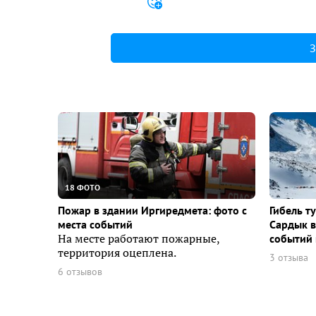
З
18 ФОТО
Пожар в здании Иргиредмета: фото с
Гибель т
места событий
Сардык в
На месте работают пожарные,
событий 
территория оцеплена.
3 отзыва
6 отзывов