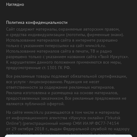
Наглядно
Политика конфиденциальности
Сайт содержит материалы, охраняемые авторским правом,
и средства индивидуализации (логотипы, фирменные знаки).
Использование материалов сайта в интернете разрешено
только с указанием гиперссылки на сайт www.irk.ru.
Использование материалов сайта в печати, ТВ и радио
разрешено только с указанием названия сайта «Твой Иркутск».
К нарушителям данного положения применяются все меры,
предусмотренные ст. 1301 ГК РФ.
Все рекламные товары подлежат обязательной сертификации,
все услуги - лицензированию. Редакция не несет
ответственности за содержание рекламных материалов.
Реклама изготовлена и размещена на основе материалов,
предоставленных заказчиком. Все рекламные предложения не
являются публичной офертой.
На сайте www.irk.ru размещаются в том числе и материалы
от информационного агентства «Иркутск онлайн» ("Irkutsk
Online") (регистрационный номер СМИ ИА № ФС77-74154
от 29 октября 2018 г., выдан Федеральной службой по надзору
в сфере связи, информационных технологий и массовых