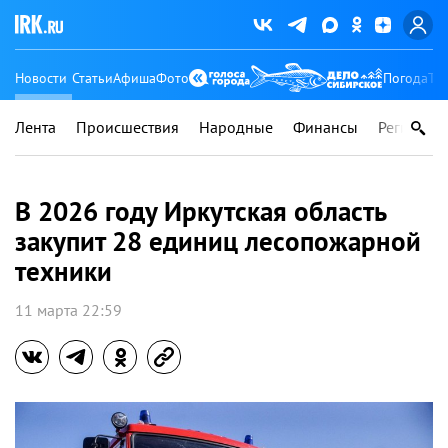
Новости
Статьи
Афиша
Фото
Погода
Ту
Лента
Происшествия
Народные
Финансы
Регионы
В 2026 году Иркутская область
закупит 28 единиц лесопожарной
техники
11 марта 22:59