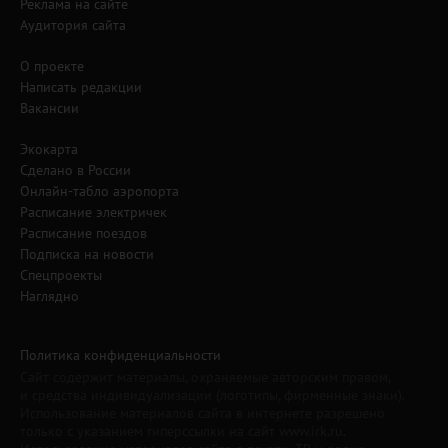
Реклама на сайте
Аудитория сайта
О проекте
Написать редакции
Вакансии
Экокарта
Сделано в России
Онлайн-табло аэропорта
Расписание электричек
Расписание поездов
Подписка на новости
Спецпроекты
Наглядно
Политика конфиденциальности
Сайт содержит материалы, охраняемые авторским правом,
и средства индивидуализации (логотипы, фирменные знаки).
Использование материалов сайта в интернете разрешено
только с указанием гиперссылки на сайт www.irk.ru.