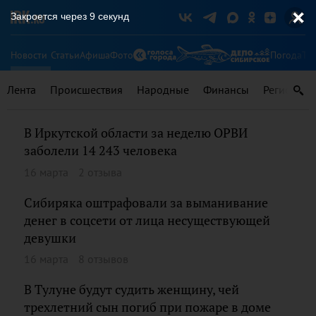
Закроется через
9
секунд
Новости
Статьи
Афиша
Фото
Погода
Ту
Лента
Происшествия
Народные
Финансы
Регионы
В Иркутской области за неделю ОРВИ
заболели 14 243 человека
16 марта
2 отзыва
Сибиряка оштрафовали за выманивание
денег в соцсети от лица несуществующей
девушки
16 марта
8 отзывов
В Тулуне будут судить женщину, чей
трехлетний сын погиб при пожаре в доме