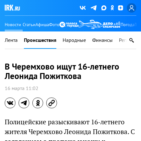
Новости
Статьи
Афиша
Фото
Погода
Ту
Лента
Происшествия
Народные
Финансы
Регионы
В Черемхово ищут 16-летнего
Леонида Пожиткова
16 марта 11:02
Полицейские разыскивают 16-летнего
жителя Черемхово Леонида Пожиткова. С