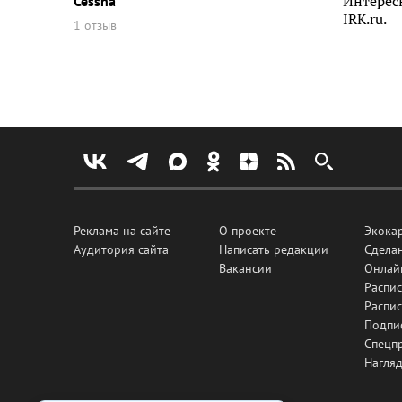
Cessna
Интерес
IRK.ru.
1 отзыв
Реклама на сайте
О проекте
Экока
Аудитория сайта
Написать редакции
Сделан
Вакансии
Онлай
Распис
Распи
Подпи
Спецп
Нагля