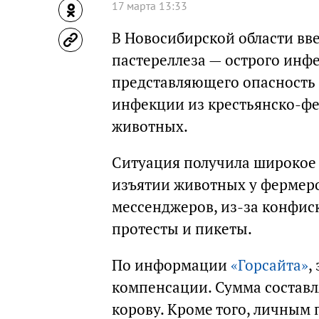
17 марта 13:33
В Новосибирской области вв
пастереллеза — острого инф
представляющего опасность и
инфекции из крестьянско-ф
животных.
Ситуация получила широкое 
изъятии животных у фермеро
мессенджеров, из-за конфис
протесты и пикеты.
По информации
«Горсайта»
,
компенсации. Сумма составля
корову. Кроме того, личным