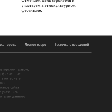
Отмечаем День строителя и
участвуем в этнокультурном
фестивале.
оса города
Лесное озеро
Весточка с передовой
авторским правом,
ы, фирменные
а в интернете
ылки
риалов сайта
с указанием
шителям данного