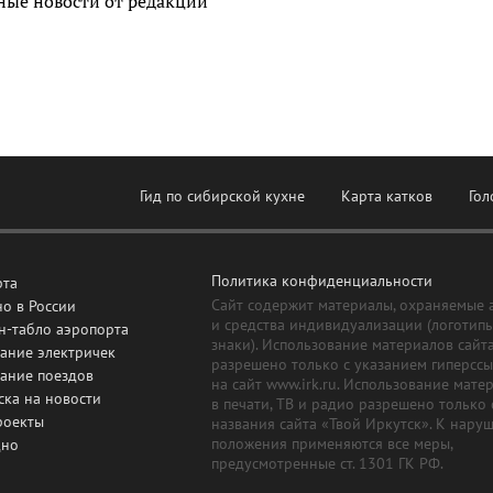
ные новости от редакции
Гид по сибирской кухне
Карта катков
Гол
Политика конфиденциальности
рта
Сайт содержит материалы, охраняемые 
о в России
и средства индивидуализации (логотип
н-табло аэропорта
знаки). Использование материалов сайт
ание электричек
разрешено только с указанием гиперсс
сание поездов
на сайт www.irk.ru. Использование мате
ска на новости
в печати, ТВ и радио разрешено только 
роекты
названия сайта «Твой Иркутск». К нару
положения применяются все меры,
дно
предусмотренные ст. 1301 ГК РФ.