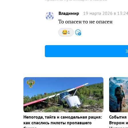
Владимир
19 марта 2026 в 13:2
То опасен то не опасен
1
З
Непогода, тайга и самодельная рация:
События 
как спаслись пилоты пропавшего
Втором 