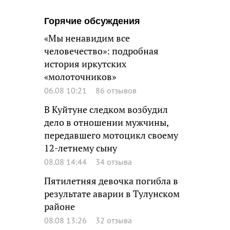
Горячие обсуждения
«Мы ненавидим все
человечество»: подробная
история иркутских
«молоточников»
06.08 10:21
86 отзывов
В Куйтуне следком возбудил
дело в отношении мужчины,
передавшего мотоцикл своему
12-летнему сыну
08.08 14:44
34 отзыва
Пятилетняя девочка погибла в
результате аварии в Тулунском
районе
08.08 13:26
32 отзыва