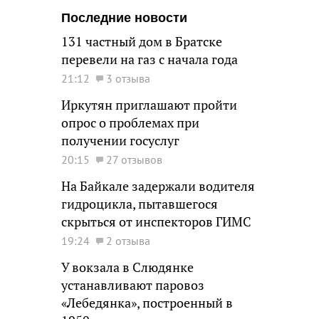
Последние новости
131 частный дом в Братске
перевели на газ с начала года
21:12
3 отзыва
Иркутян приглашают пройти
опрос о проблемах при
получении госуслуг
20:15
27 отзывов
На Байкале задержали водителя
гидроцикла, пытавшегося
скрыться от инспекторов ГИМС
19:24
2 отзыва
У вокзала в Слюдянке
устанавливают паровоз
«Лебедянка», построенный в