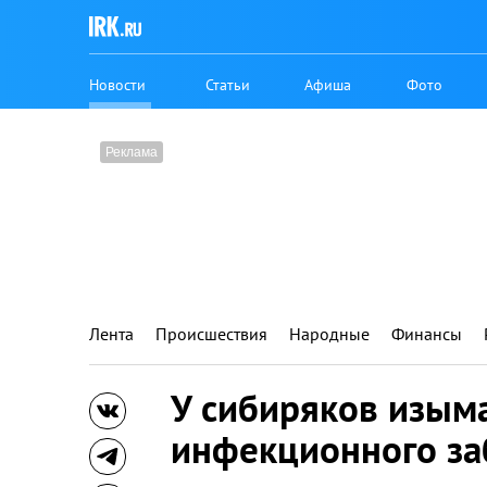
Новости
Статьи
Афиша
Фото
Лента
Происшествия
Народные
Финансы
У сибиряков изыма
инфекционного за