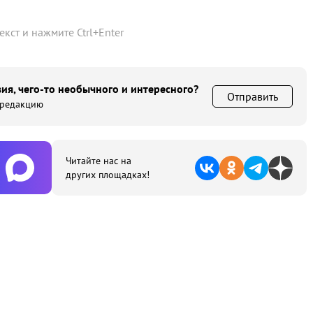
текст и нажмите
Ctrl
+
Enter
ия, чего-то необычного и интересного?
Отправить
 редакцию
Читайте нас на
других площадках!