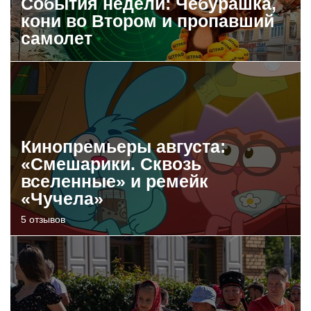
События недели: Чебурашка,
кони во Втором и пропавший
самолет
Кинопремьеры августа:
«Смешарики. Сквозь
вселенные» и ремейк
«Чучела»
5 отзывов