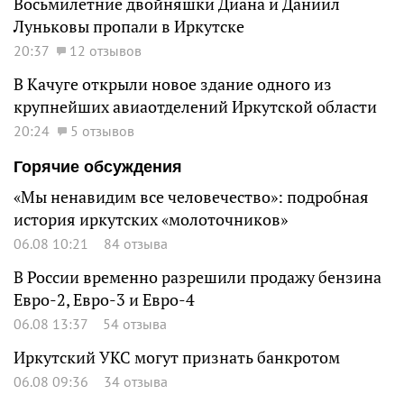
Восьмилетние двойняшки Диана и Даниил
Луньковы пропали в Иркутске
20:37
12 отзывов
В Качуге открыли новое здание одного из
крупнейших авиаотделений Иркутской области
20:24
5 отзывов
Горячие обсуждения
«Мы ненавидим все человечество»: подробная
история иркутских «молоточников»
06.08 10:21
84 отзыва
В России временно разрешили продажу бензина
Евро-2, Евро-3 и Евро-4
06.08 13:37
54 отзыва
Иркутский УКС могут признать банкротом
06.08 09:36
34 отзыва