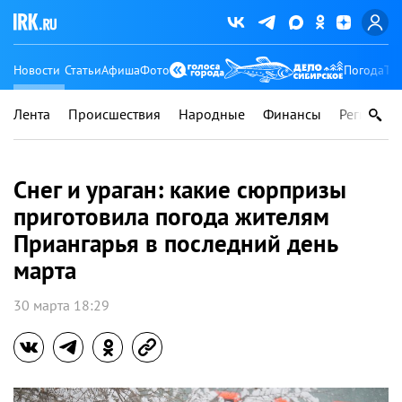
Новости
Статьи
Афиша
Фото
Погода
Ту
Лента
Происшествия
Народные
Финансы
Регионы
Снег и ураган: какие сюрпризы
приготовила погода жителям
Приангарья в последний день
марта
30 марта 18:29