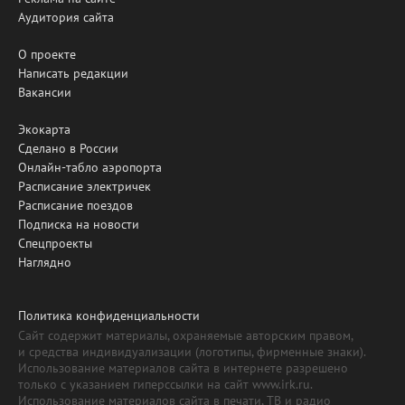
Аудитория сайта
О проекте
Написать редакции
Вакансии
Экокарта
Сделано в России
Онлайн-табло аэропорта
Расписание электричек
Расписание поездов
Подписка на новости
Спецпроекты
Наглядно
Политика конфиденциальности
Сайт содержит материалы, охраняемые авторским правом,
и средства индивидуализации (логотипы, фирменные знаки).
Использование материалов сайта в интернете разрешено
только с указанием гиперссылки на сайт www.irk.ru.
Использование материалов сайта в печати, ТВ и радио