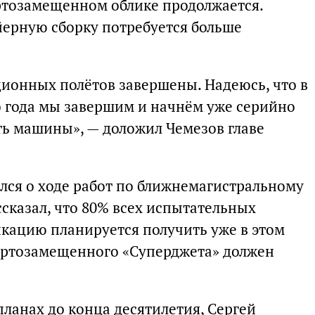
ртозамещенном облике продолжается.
йерную сборку потребуется больше
ционных полётов завершены. Надеюсь, что в
 года мы завершим и начнём уже серийно
ть машины», — доложил Чемезов главе
ался о ходе работ по ближнемагистральному
ассказал, что 80% всех испытательных
кацию планируется получить уже в этом
ортозамещенного «Суперджета» должен
ланах до конца десятилетия, Сергей