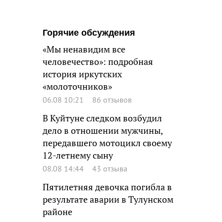
Горячие обсуждения
«Мы ненавидим все
человечество»: подробная
история иркутских
«молоточников»
06.08 10:21
86 отзывов
В Куйтуне следком возбудил
дело в отношении мужчины,
передавшего мотоцикл своему
12-летнему сыну
08.08 14:44
43 отзыва
Пятилетняя девочка погибла в
результате аварии в Тулунском
районе