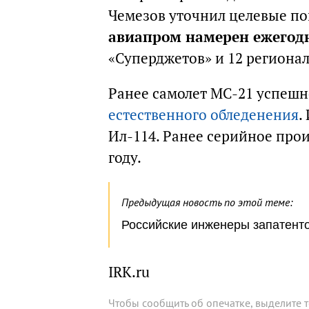
Чемезов уточнил целевые пок
авиапром намерен ежегодн
«Суперджетов» и 12 региона
Ранее самолет МС-21 успеш
естественного обледенения
.
Ил-114. Ранее серийное прои
году.
Предыдущая новость по этой теме:
Российские инженеры запатент
IRK.ru
Чтобы сообщить об опечатке, выделите 