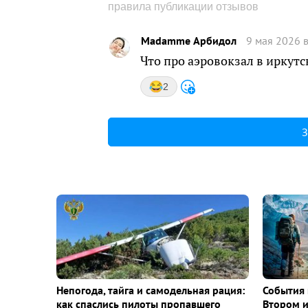
правила публикации отзывов
Madamme Арбидол
9 мая 2026 в
Что про аэровокзал в иркутс
2
З
Непогода, тайга и самодельная рация:
События 
как спаслись пилоты пропавшего
Втором 