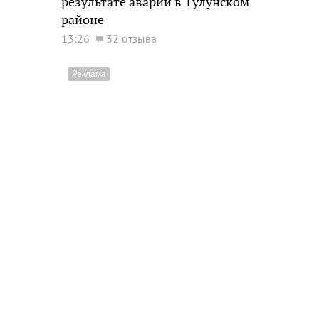
результате аварии в Тулунском
районе
13:26
32 отзыва