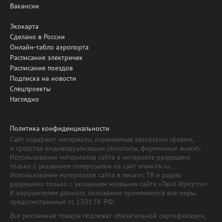
Вакансии
Экокарта
Сделано в России
Онлайн-табло аэропорта
Расписание электричек
Расписание поездов
Подписка на новости
Спецпроекты
Наглядно
Политика конфиденциальности
Сайт содержит материалы, охраняемые авторским правом,
и средства индивидуализации (логотипы, фирменные знаки).
Использование материалов сайта в интернете разрешено
только с указанием гиперссылки на сайт www.irk.ru.
Использование материалов сайта в печати, ТВ и радио
разрешено только с указанием названия сайта «Твой Иркутск».
К нарушителям данного положения применяются все меры,
предусмотренные ст. 1301 ГК РФ.
Все рекламные товары подлежат обязательной сертификации,