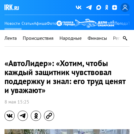
Новости
Статьи
Афиша
Фото
Погода
Ту
Лента
Происшествия
Народные
Финансы
Регионы
«АвтоЛидер»: «Хотим, чтобы
каждый защитник чувствовал
поддержку и знал: его труд ценят
и уважают»
8 мая 15:25