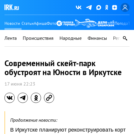
Новости
Статьи
Афиша
Фото
Погода
Ту
Лента
Происшествия
Народные
Финансы
Регионы
Современный скейт-парк
обустроят на Юности в Иркутске
17 июня 22:23
Продолжение новости:
В Иркутске планируют реконструировать корт