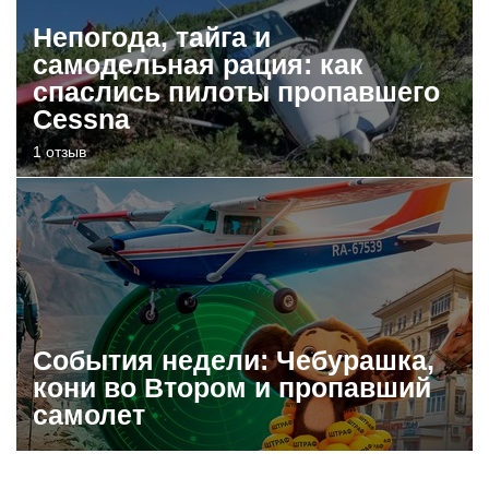
Непогода, тайга и
самодельная рация: как
спаслись пилоты пропавшего
Cessna
1 отзыв
События недели: Чебурашка,
кони во Втором и пропавший
самолет