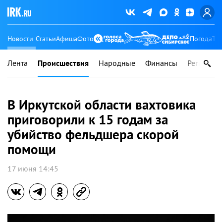
Новости
Статьи
Афиша
Фото
Погода
Ту
Лента
Происшествия
Народные
Финансы
Регионы
В Иркутской области вахтовика
приговорили к 15 годам за
убийство фельдшера скорой
помощи
17 июня 14:45