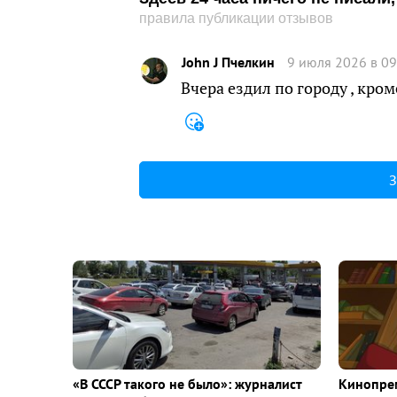
правила публикации отзывов
John J Пчелкин
9 июля 2026 в 09
Вчера ездил по городу , кром
З
«В СССР такого не было»: журналист
Кинопрем