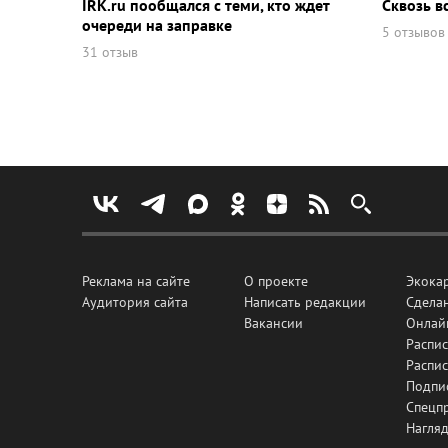
IRK.ru пообщался с теми, кто ждет
Сквозь в
очереди на заправке
5 отзывов
31 отзыв
Реклама на сайте
О проекте
Экока
Аудитория сайта
Написать редакции
Сделан
Вакансии
Онлай
Распис
Распи
Подпи
Спецп
Нагля