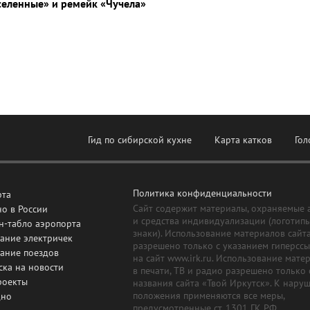
селенные» и ремейк «Чучела»
Гид по сибирской кухне
Карта катков
Гол
Политика конфиденциальности
рта
Сайт содержит материалы, охраняемые 
о в России
и средства индивидуализации (логотип
н-табло аэропорта
знаки). Использование материалов сайт
ание электричек
разрешено только с указанием гиперсс
сание поездов
на сайт www.irk.ru. Использование мате
ска на новости
в печати, ТВ и радио разрешено только 
роекты
названия сайта «Твой Иркутск». К нару
положения применяются все меры,
дно
предусмотренные ст. 1301 ГК РФ.