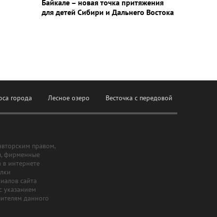
Байкале – новая точка притяжения
для детей Сибири и Дальнего Востока
оса города
Лесное озеро
Весточка с передовой
авторским правом,
ы, фирменные
а в интернете
ылки
риалов сайта
с указанием
шителям данного