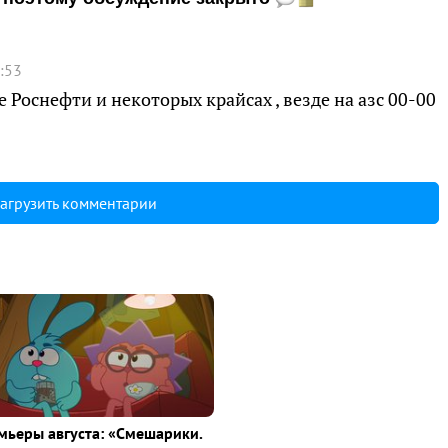
:53
е Роснефти и некоторых крайсах , везде на азс 00-00
агрузить комментарии
ьеры августа: «Смешарики.