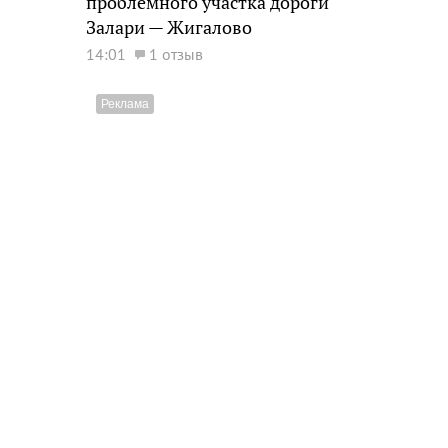
проблемного участка дороги
Залари — Жигалово
14:01
1 отзыв