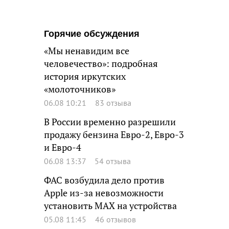
Горячие обсуждения
«Мы ненавидим все
человечество»: подробная
история иркутских
«молоточников»
06.08 10:21
83 отзыва
В России временно разрешили
продажу бензина Евро-2, Евро-3
и Евро-4
06.08 13:37
54 отзыва
ФАС возбудила дело против
Apple из-за невозможности
установить MAX на устройства
05.08 11:45
46 отзывов