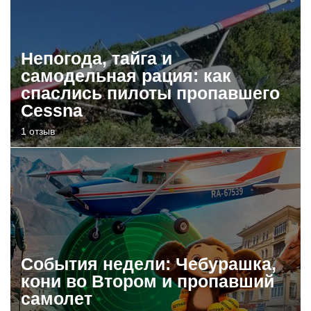
Непогода, тайга и
самодельная рация: как
спаслись пилоты пропавшего
Cessna
1 отзыв
События недели: Чебурашка,
кони во Втором и пропавший
самолет