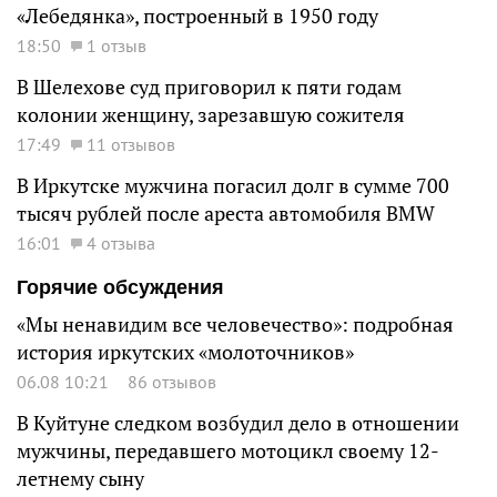
«Лебедянка», построенный в 1950 году
18:50
1 отзыв
В Шелехове суд приговорил к пяти годам
колонии женщину, зарезавшую сожителя
17:49
11 отзывов
В Иркутске мужчина погасил долг в сумме 700
тысяч рублей после ареста автомобиля BMW
16:01
4 отзыва
Горячие обсуждения
«Мы ненавидим все человечество»: подробная
история иркутских «молоточников»
06.08 10:21
86 отзывов
В Куйтуне следком возбудил дело в отношении
мужчины, передавшего мотоцикл своему 12-
летнему сыну