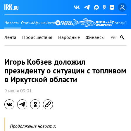
Новости
Статьи
Афиша
Фото
Погода
Ту
Лента
Происшествия
Народные
Финансы
Регионы
Игорь Кобзев доложил
президенту о ситуации с топливом
в Иркутской области
9 июля 09:01
Продолжение новости: