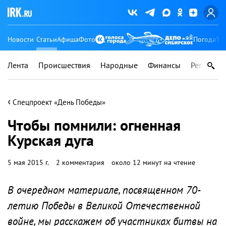
Новости
Статьи
Афиша
Фото
Погода
Ту
Лента
Происшествия
Народные
Финансы
Регионы
‹
Спецпроект «День Победы»
Чтобы помнили: огненная
Курская дуга
5 мая 2015 г.
2 комментария
около 12 минут на чтение
В очередном материале, посвященном 70-
летию Победы в Великой Отечественной
войне, мы расскажем об участниках битвы на