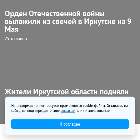
Орден Отечественной войны
выложили из свечей в Иркутске на 9
Мая
29 отзывов
Жители Иркутской области подняли
гирю 29,5 тысячи раз на акции
«Рекорд Победы»
На информационном ресурсе применяются cookie-файлы. Оставаясь на
сайте, вы подтверждаете свое
согласие
на их использование.
2 отзыва
Я согласен