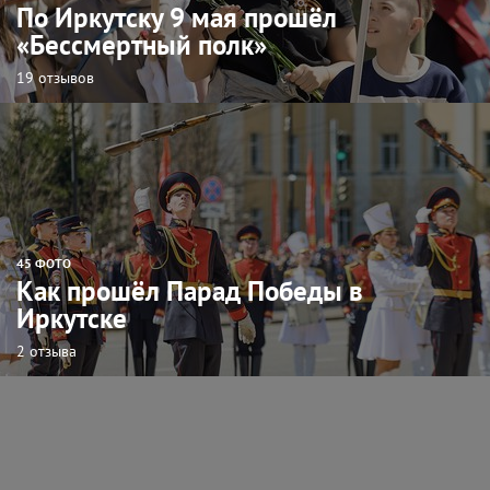
По Иркутску 9 мая прошёл
«Бессмертный полк»
19 отзывов
45 ФОТО
Как прошёл Парад Победы в
Иркутске
2 отзыва