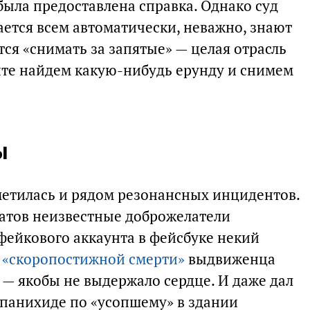
 была предоставлена справка. Однако суд
ается всем автоматически, неважно, знают
тся «снимать за запятые» — целая отрасль
айте найдем какую-нибудь ерунду и снимем
ы
етилась и рядом резонансных инцидентов.
датов неизвестные доброжелатели
фейкового аккаунта в фейсбуке некий
 «скоропостижной смерти»
выдвиженца
— якобы не выдержало сердце. И даже дал
панихиде по «усопшему» в здании