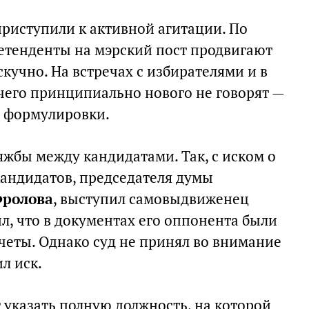
приступили к активной агитации. По
етенденты на мэрский пост продвигают
кучно. На встречах с избирателями и в
его принципиально нового не говорят —
е формулировки.
яжбы между кандидатами. Так, с иском о
кандидатов, председателя думы
Фролова
, выступил самовыдвиженец
ил, что в документах его оппонента были
еты. Однако суд не принял во внимание
л иск.
 указать полную должность, на которой