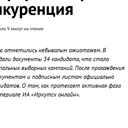
нкуренция
оло 9 минут на чтение
на отметились небывалым ажиотажем. В
али документы 34 кандидата, что стало
пальных выборных кампаний. После прохождения
окументам и подписным листам официально
дидатов. О том, как протекает активная фаза
териале ИА «Иркутск онлайн».