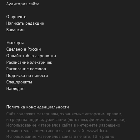
Аудитория сайта
О проекте
Написать редакции
Вакансии
Экокарта
Сделано в России
Онлайн-табло аэропорта
Расписание электричек
Расписание поездов
Подписка на новости
Спецпроекты
Наглядно
Политика конфиденциальности
Сайт содержит материалы, охраняемые авторским правом,
и средства индивидуализации (логотипы, фирменные знаки).
Использование материалов сайта в интернете разрешено
только с указанием гиперссылки на сайт www.irk.ru.
Использование материалов сайта в печати, ТВ и радио