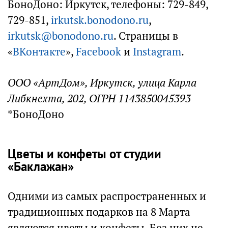
БоноДоно: Иркутск, телефоны: 729-849,
729-851,
irkutsk.bonodono.ru
,
irkutsk@bonodono.ru
. Страницы в
«
ВКонтакте
»,
Facebook
и
Instagram
.
ООО «АртДом», Иркутск, улица Карла
Либкнехта, 202, ОГРН 1143850045393
*БоноДоно
Цветы и конфеты от студии
«Баклажан»
Одними из самых распространенных и
традиционных подарков на 8 Марта
являются цветы и конфеты. Без них не