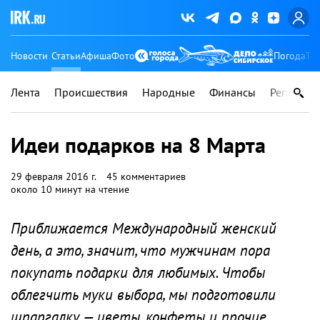
Новости
Статьи
Афиша
Фото
Погода
Ту
Лента
Происшествия
Народные
Финансы
Регионы
Идеи подарков на 8 Марта‎
29 февраля 2016 г.
45 комментариев
около 10 минут на чтение
Приближается Международный женский
день, а это, значит, что мужчинам пора
покупать подарки для любимых. Чтобы
облегчить муки выбора, мы подготовили
шпаргалку — цветы, конфеты и прочие