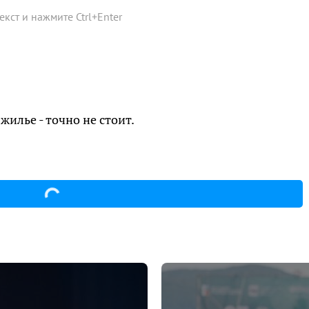
текст и нажмите
Ctrl
+
Enter
жилье - точно не стоит.