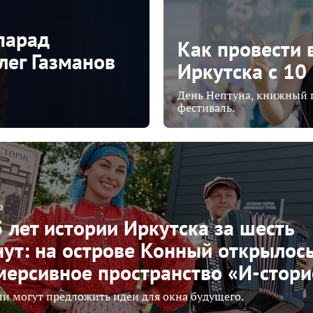
парад
Как провести
лег Газманов
Иркутска с 10
День Нептуна, книжный 
фестиваль.
О
 лет истории Иркутска за шесть
ут: на острове Конный открылос
ерсивное пространство «И-стори
и могут предложить идеи для окна будущего.