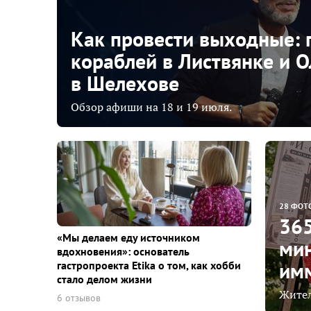
Как провести выходные: 
кораблей в Листвянке и О
в Шелехове
Обзор афиши на 18 и 19 июля.
28 ФОТ
365
«Мы делаем еду источником
мин
вдохновения»: основатель
имм
гастропроекта Etika о том, как хобби
стало делом жизни
Жител
6 отзывов