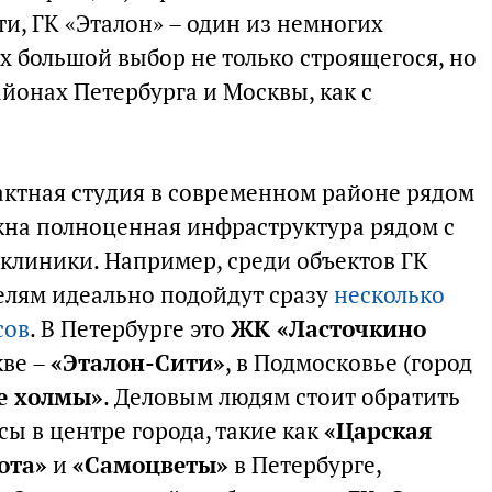
и, ГК «Эталон» – один из немногих
 большой выбор не только строящегося, но
айонах Петербурга и Москвы, как с
актная студия в современном районе рядом
ажна полноценная инфраструктура рядом с
иклиники. Например, среди объектов ГК
елям идеально подойдут сразу
несколько
сов
. В Петербурге это
ЖК «Ласточкино
кве –
«Эталон-Сити»
, в Подмосковье (город
е холмы»
. Деловым людям стоит обратить
ы в центре города, такие как
«Царская
ота»
и
«Самоцветы»
в Петербурге,