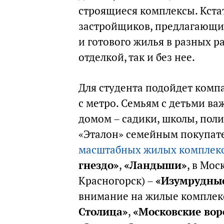
строящиеся комплексы. Кстат
застройщиков, предлагающих
и готового жилья в разных р
отделкой, так и без нее.
Для студента подойдет комп
с метро. Семьям с детьми в
домом – садики, школы, пол
«Эталон» семейным покупат
масштабных жилых комплек
гнездо»
,
«Ландыши»
, в Мос
Красногорск) –
«Изумрудны
внимание на жилые комплекс
Столица»
,
«Московские вор