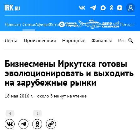
Новости
Статьи
Афиша
Фото
Погода
Ту
Лента
Происшествия
Народные
Финансы
Регионы
Бизнесмены Иркутска готовы
эволюционировать и выходить
на зарубежные рынки
18 мая 2016 г.
около 3 минут на чтение
4
1