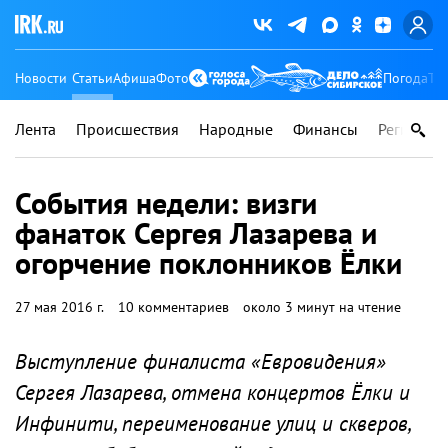
Новости
Статьи
Афиша
Фото
Погода
Ту
Лента
Происшествия
Народные
Финансы
Регионы
События недели: визги
фанаток Сергея Лазарева и
огорчение поклонников Ёлки
27 мая 2016 г.
10 комментариев
около 3 минут на чтение
Выступление финалиста «Евровидения»
Сергея Лазарева, отмена концертов Ёлки и
Инфинити, переименование улиц и скверов,