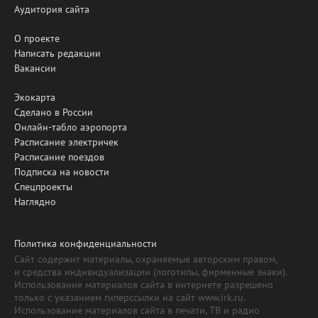
Аудитория сайта
О проекте
Написать редакции
Вакансии
Экокарта
Сделано в России
Онлайн-табло аэропорта
Расписание электричек
Расписание поездов
Подписка на новости
Спецпроекты
Наглядно
Политика конфиденциальности
Сайт содержит материалы, охраняемые авторским правом,
и средства индивидуализации (логотипы, фирменные знаки).
Использование материалов сайта в интернете разрешено
только с указанием гиперссылки на сайт www.irk.ru.
Использование материалов сайта в печати, ТВ и радио