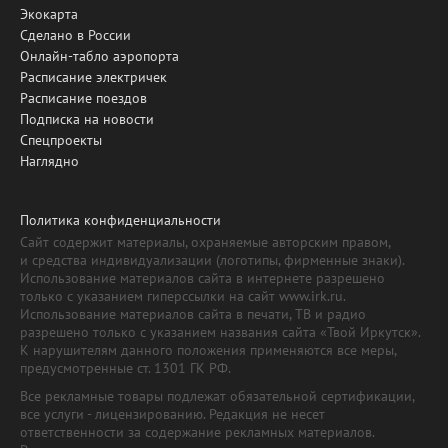
Экокарта
Сделано в России
Онлайн-табло аэропорта
Расписание электричек
Расписание поездов
Подписка на новости
Спецпроекты
Наглядно
Политика конфиденциальности
Сайт содержит материалы, охраняемые авторским правом,
и средства индивидуализации (логотипы, фирменные знаки).
Использование материалов сайта в интернете разрешено
только с указанием гиперссылки на сайт www.irk.ru.
Использование материалов сайта в печати, ТВ и радио
разрешено только с указанием названия сайта «Твой Иркутск».
К нарушителям данного положения применяются все меры,
предусмотренные ст. 1301 ГК РФ.
Все рекламные товары подлежат обязательной сертификации,
все услуги - лицензированию. Редакция не несет
ответственности за содержание рекламных материалов.