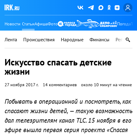
Новости
Статьи
Афиша
Фото
Погода
Ту
Лента
Происшествия
Народные
Финансы
Регионы
Искусство спасать детские
жизни
27 ноября 2017 г.
14 комментариев
около 10 минут на чтение
Побывать в операционной и посмотреть, как
спасают жизни детей, — такую возможность
дал телезрителям канал TLC. 15 ноября в его
эфире вышла первая серия проекта «Спасая