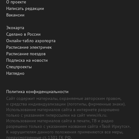
О проекте
Написать редакции
Вакансии
Экокарта
Сделано в России
Онлайн-табло аэропорта
Расписание электричек
Расписание поездов
Подписка на новости
Спецпроекты
Наглядно
Политика конфиденциальности
Сайт содержит материалы, охраняемые авторским правом,
и средства индивидуализации (логотипы, фирменные знаки).
Использование материалов сайта в интернете разрешено
только с указанием гиперссылки на сайт www.irk.ru.
Использование материалов сайта в печати, ТВ и радио
разрешено только с указанием названия сайта «Твой Иркутск».
К нарушителям данного положения применяются все меры,
предусмотренные ст. 1301 ГК РФ.