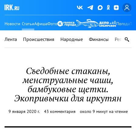
Новости
Статьи
Афиша
Фото
Погода
Ту
Лента
Происшествия
Народные
Финансы
Регионы
Съедобные стаканы,
менструальные чаши,
бамбуковые щетки.
Экопривычки для иркутян
9 января 2020 г.
43 комментария
около 9 минут на чтение