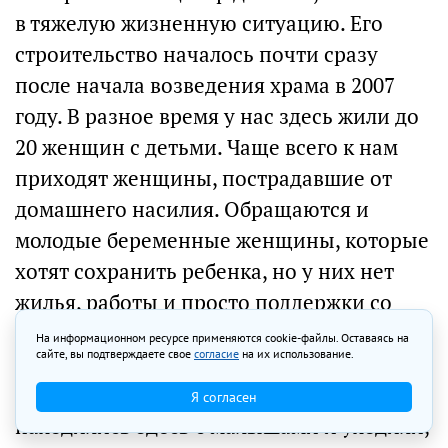
в тяжелую жизненную ситуацию. Его
строительство началось почти сразу
после начала возведения храма в 2007
году. В разное время у нас здесь жили до
20 женщин с детьми. Чаще всего к нам
приходят женщины, пострадавшие от
домашнего насилия. Обращаются и
молодые беременные женщины, которые
хотят сохранить ребенка, но у них нет
жилья, работы и просто поддержки со
стороны близких. Были случаи, когда они
На информационном ресурсе применяются cookie-файлы. Оставаясь на
сайте, вы подтверждаете свое
согласие
на их использование.
жили в доме милосердия всю
беременность, рожали, потом еще
Я согласен
находились здесь с малышами и уходили,