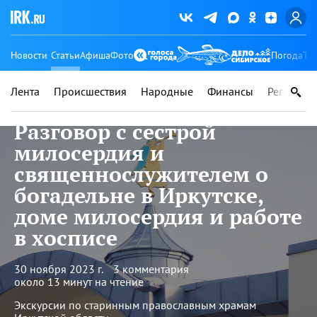
Новости
Статьи
Афиша
Фото
Погода
Ту
Лента
Происшествия
Народные
Финансы
Регионы
Разговор с сестрой
милосердия и
священнослужителем о
богадельне в Иркутске,
доме милосердия и работе
в хосписе
30 ноября 2023 г.
3 комментария
около 13 минут на чтение
Экскурсии по старинным православным храмам