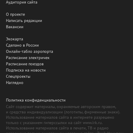
Аудитория сайта
О проекте
Написать редакции
Вакансии
Экокарта
Сделано в России
Онлайн-табло аэропорта
Расписание электричек
Расписание поездов
Подписка на новости
Спецпроекты
Наглядно
Политика конфиденциальности
Сайт содержит материалы, охраняемые авторским правом,
и средства индивидуализации (логотипы, фирменные знаки).
Использование материалов сайта в интернете разрешено
только с указанием гиперссылки на сайт www.irk.ru.
Использование материалов сайта в печати, ТВ и радио