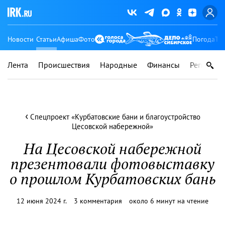
Новости
Статьи
Афиша
Фото
Погода
Ту
Лента
Происшествия
Народные
Финансы
Регионы
‹
Спецпроект «Курбатовские бани и благоустройство
Цесовской набережной»
На Цесовской набережной
презентовали фотовыставку
о прошлом Курбатовских бань
12 июня 2024 г.
3 комментария
около 6 минут на чтение