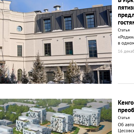
пятиз
предл
гостя
Статья
«Родина
в одном
16 дека
Кенго
преоб
Статья
Об авто
Цесовс