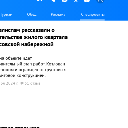
Туризм
Обед
Реклама
Спецпроекты
листам рассказали о
тельстве жилого квартала
совской набережной
на объекте идет
вительный этап работ. Котлован
етоном и огражден от грунтовых
унтовой конструкцией.
ря 2024 г.
31 отзыв
утске открылся