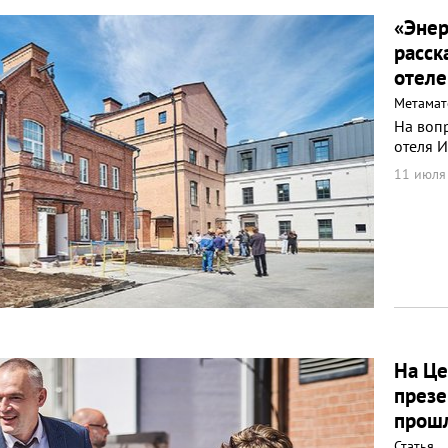
«Энер
расск
отеле
Метамат
На воп
отеля 
11 июля 
На Це
презе
прошл
Статья