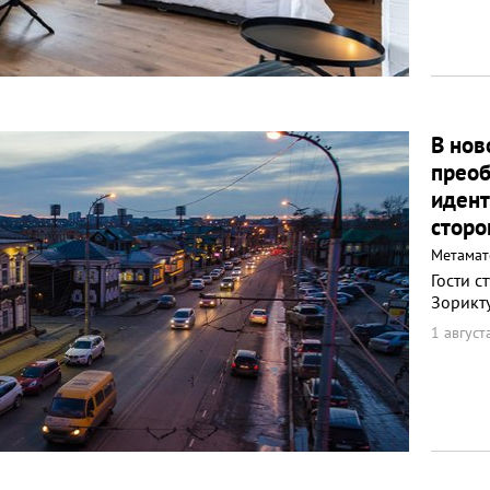
В нов
преоб
идент
сторо
Метамат
Гости с
Зорикт
1 август