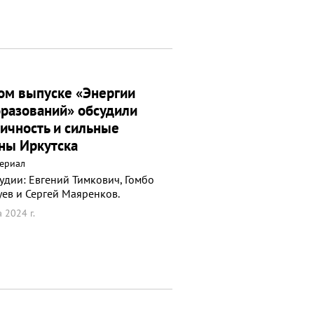
ом выпуске «Энергии
разований» обсудили
ичность и сильные
ны Иркутска
ериал
тудии: Евгений Тимкович, Гомбо
уев и Сергей Маяренков.
а 2024 г.