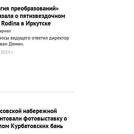
гия преобразований»
азала о пятизвездочном
 Rodina в Иркутске
ериал
росы ведущего ответил директор
Иван Демин.
2024 г.
совской набережной
нтовали фотовыставку о
ом Курбатовских бань