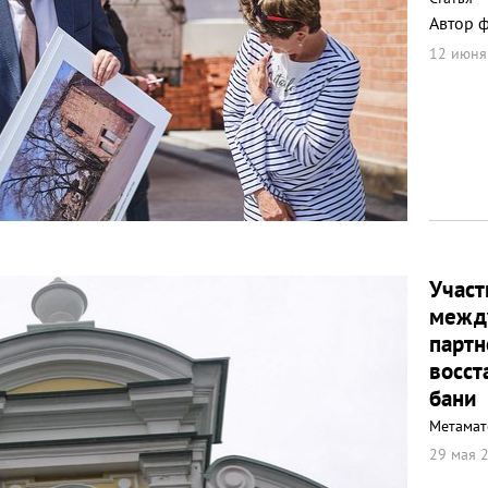
Автор ф
12 июня
Участ
межд
партн
восст
бани
Метамат
29 мая 2