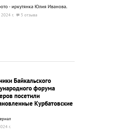
ото - иркутянка Юлия Иванова.
 2024 г.
3 отзыва
ники Байкальского
ународного форума
еров посетили
ановленные Курбатовские
ериал
024 г.