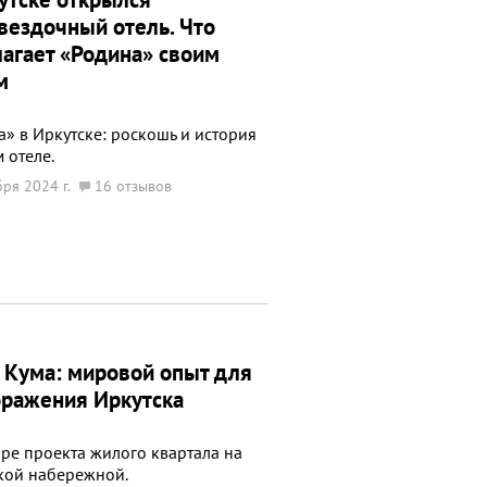
вездочный отель. Что
агает «Родина» своим
м
» в Иркутске: роскошь и история
 отеле.
бря 2024 г.
16 отзывов
 Кума: мировой опыт для
ражения Иркутска
ре проекта жилого квартала на
кой набережной.