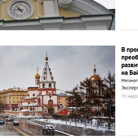
В про
преоб
разви
на Ба
Метамат
Экспер
13 марта