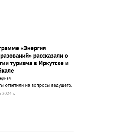
грамме «Энергия
разований» рассказали о
тии туризма в Иркутске и
йкале
ериал
ты ответили на вопросы ведущего.
 2024 г.