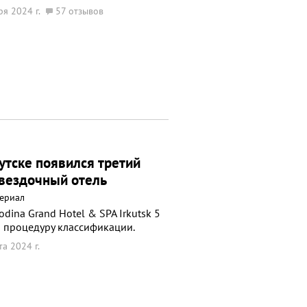
ря 2024 г.
57 отзывов
утске появился третий
вездочный отель
ериал
odina Grand Hotel & SPA Irkutsk 5
 процедуру классификации.
та 2024 г.