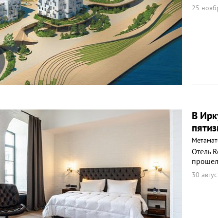
25 нояб
В Ирк
пятиз
Метамат
Отель R
прошел
30 авгус