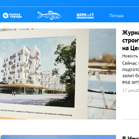
Погода
Журна
строи
на Це
Новость
Сейчас 
подгото
залит б
вод шп
17 декаб
В Ирк