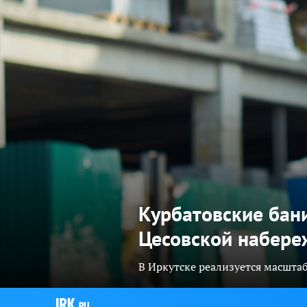
Курбатовские бани
Цесовской набере
В Иркутске реализуется масшт