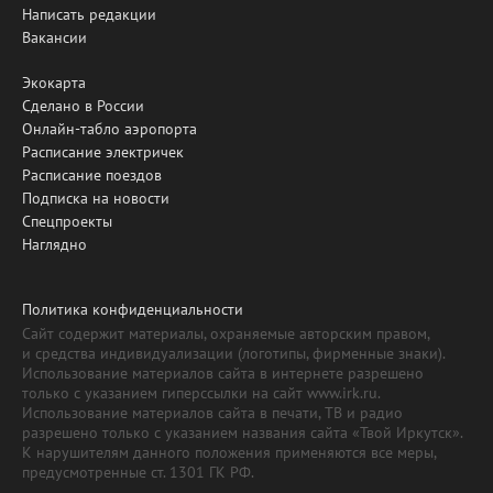
Написать редакции
Вакансии
Экокарта
Сделано в России
Онлайн-табло аэропорта
Расписание электричек
Расписание поездов
Подписка на новости
Спецпроекты
Наглядно
Политика конфиденциальности
Сайт содержит материалы, охраняемые авторским правом,
и средства индивидуализации (логотипы, фирменные знаки).
Использование материалов сайта в интернете разрешено
только с указанием гиперссылки на сайт www.irk.ru.
Использование материалов сайта в печати, ТВ и радио
разрешено только с указанием названия сайта «Твой Иркутск».
К нарушителям данного положения применяются все меры,
предусмотренные ст. 1301 ГК РФ.