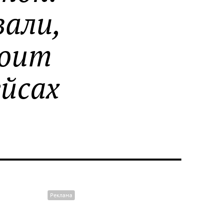
зали,
тоит
йсах