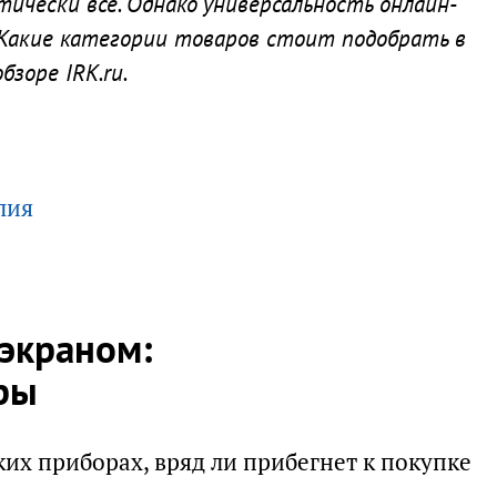
ически все. Однако универсальность онлайн-
 Какие категории товаров стоит подобрать в
бзоре IRK.ru.
лия
 экраном:
ры
ских приборах, вряд ли прибегнет к покупке