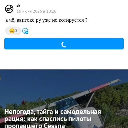
zk
16 июня 2026 в 10:26
а чё, ваптеке ру уже не котируется ?
3
Непогода, тайга и самодельная
рация: как спаслись пилоты
пропавшего Cessna