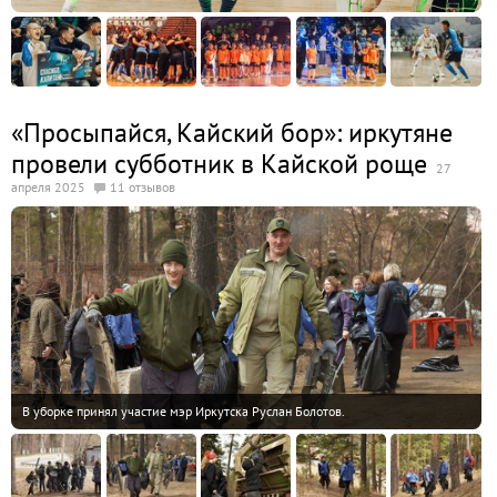
«Просыпайся, Кайский бор»: иркутяне
провели субботник в Кайской роще
27
апреля 2025
11 отзывов
В уборке принял участие мэр Иркутска Руслан Болотов.