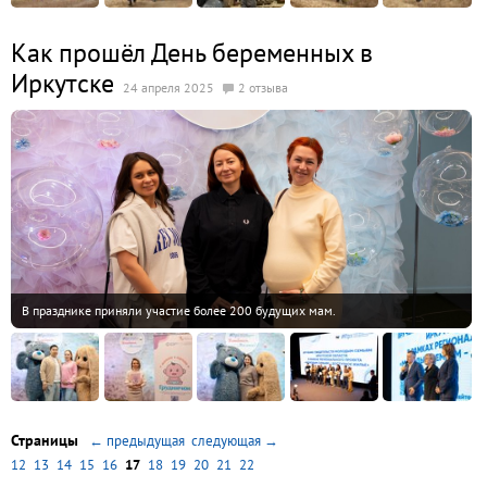
Как прошёл День беременных в
Иркутске
24 апреля 2025
2 отзыва
В празднике приняли участие более 200 будущих мам.
Страницы
← предыдущая
следующая →
12
13
14
15
16
17
18
19
20
21
22