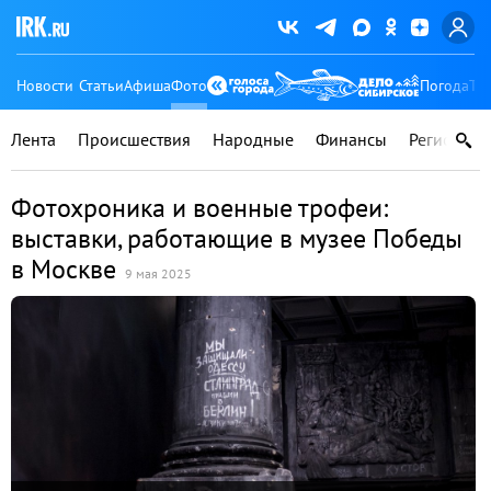
Новости
Статьи
Афиша
Фото
Погода
Ту
Лента
Происшествия
Народные
Финансы
Регионы
Фотохроника и военные трофеи:
выставки, работающие в музее Победы
в Москве
9 мая 2025