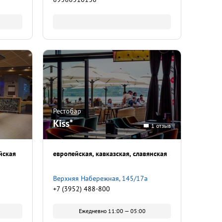
Рестобар
Kiss*
1 отзыв
йская
европейская
кавказская
славянская
Верхняя Набережная, 145/17а
+7 (3952) 488-800
Ежедневно 11:00 — 05:00