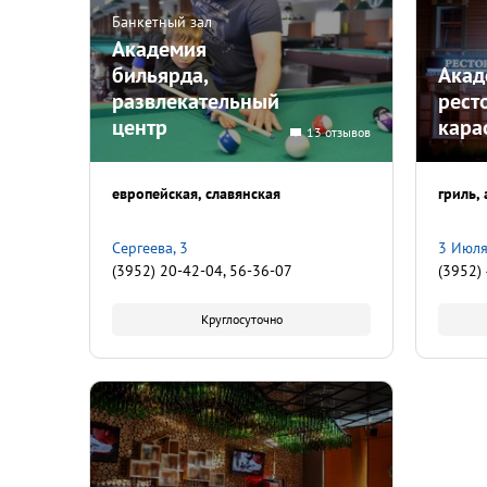
Банкетный зал
Академия
бильярда,
Акад
развлекательный
рест
центр
кара
13 отзывов
европейская
славянская
гриль
Сергеева, 3
3 Июля
(3952) 20-42-04, 56-36-07
(3952)
Круглосуточно