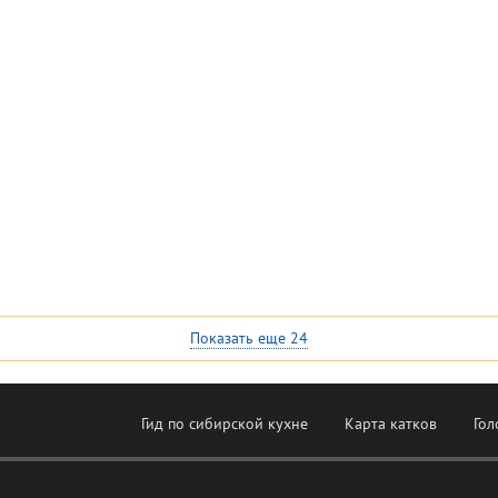
Показать еще
24
Гид по сибирской кухне
Карта катков
Гол