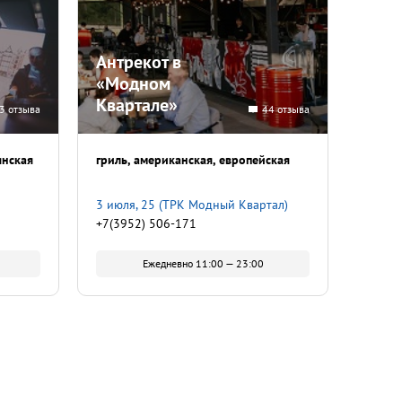
Антрекот в
«Модном
Квартале»
3 отзыва
44 отзыва
янская
гриль
американская
европейская
3 июля, 25 (ТРК Модный Квартал)
+7(3952) 506-171
Ежедневно 11:00 — 23:00