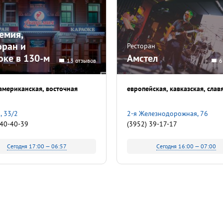
емия,
оран и
Ресторан
оке в 130-м
Амстел
13 отзывов
6
американская
восточная
европейская
кавказская
слав
, 33/2
2-я Железнодорожная, 76
 40-40-39
(3952) 39-17-17
Сегодня 17:00 — 06:57
Сегодня 16:00 — 07:00