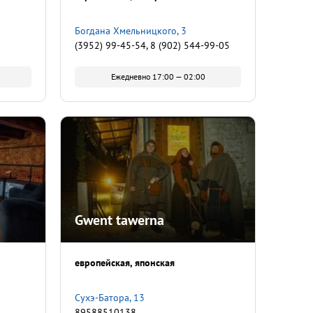
Богдана Хмельницкого, 3
(3952) 99-45-54, 8 (902) 544-99-05
Ежедневно 17:00 — 02:00
Gwent tawerna
европейская
японская
Сухэ-Батора, 13
89588510138