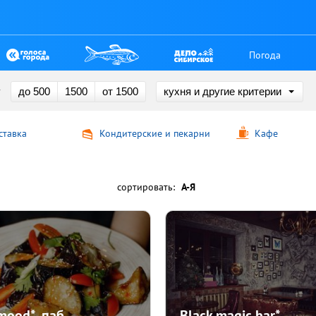
Погода
у
до 500
1500
от 1500
кухня и другие критерии
ставка
Кондитерские и пекарни
Кафе
сортировать:
А-Я
mood*, паб
Black magic bar*