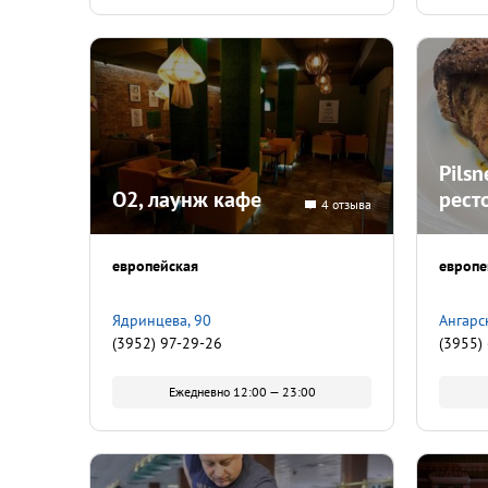
Pilsn
O2, лаунж кафе
рест
4 отзыва
европейская
европе
Ядринцева, 90
Ангарск
(3952) 97-29-26
(3955)
Ежедневно 12:00 — 23:00