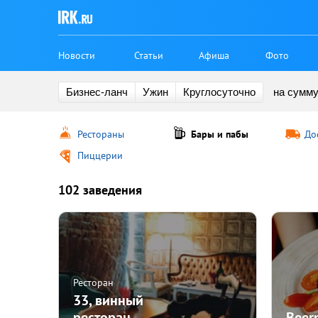
Новости
Статьи
Афиша
Фото
Бизнес-ланч
Ужин
Круглосуточно
на сумм
Рестораны
Бары и пабы
До
Пиццерии
102 заведения
Ресторан
33, винный
ресторан
Beer