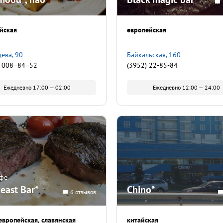
йская
европейская
цева, 90
Байкальская, 160
) 008‒84‒52
(3952) 22-85-84
Ежедневно 17:00 — 02:00
Ежедневно 12:00 — 24:00
афе
east Bar*
Chino*
6 отзывов
европейская
славянская
китайская