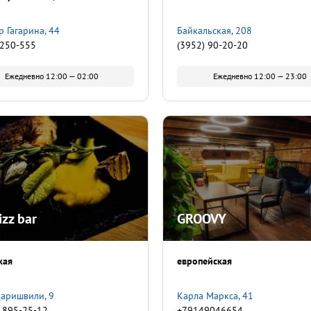
р Гагарина, 44
Байкальская, 208
 250-555
(3952) 90-20-20
Ежедневно 12:00 — 02:00
Ежедневно 12:00 — 23:00
izz bar
GROOVY
кая
европейская
аришвили, 9
Карла Маркса, 41
) 895-25-12
+79149046654