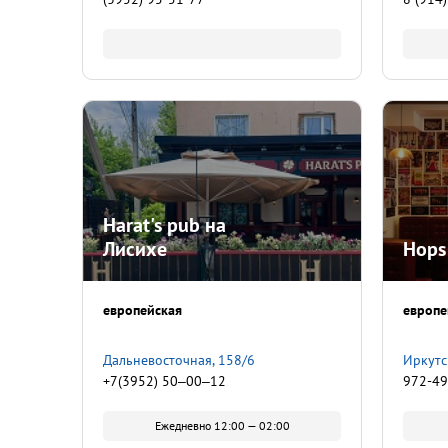
Harat's pub на
Лисихе
Hops
европейская
европе
Дальневосточная, 158/6
Иркутс
+7(3952) 50‒00‒12
972-4
Ежедневно 12:00 — 02:00