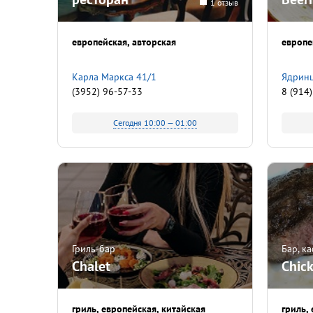
1 отзыв
европейская
авторская
европе
Карла Маркса 41/1
​Ядрин
(3952) 96-57-33
8 (914
Сегодня 10:00 — 01:00
Гриль-бар
Бар, к
Chalet
Chick
гриль
европейская
китайская
гриль