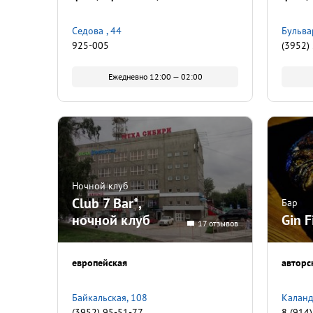
Седова , 44
Бульва
925-005
(3952)
Ежедневно 12:00 — 02:00
Ночной клуб
Club 7 Bar*,
Бар
ночной клуб
Gin F
17 отзывов
европейская
авторс
Байкальская, 108
Каланд
(3952) 95-51-77
8 (914