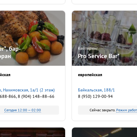
er*, бар-
Кейтеринг
оран
Pro Service Bar*
йская
европейская
, ​Нахимовская, 1а/1​ (2 этаж)
Байкальская, 188/1
 688-866, 8 (904) 148‒88‒66
8 (950) 129-00-94
Сегодня 12:00 — 02:00
Сейчас закрыто.
Режим рабо