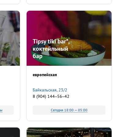
Tipsy tiki bar*,
коктейльный
бар
европейская
​Байкальская, 23/2
8 (904) 144‒56‒42
ты
Сегодня 18:00 — 05:00