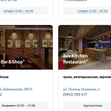
Сегодня 18:00 — 06:00
Сегодня 12:00 — 05:00
ibis Kitchen
 Bar&Shop*
Restaurant*
йская
гриль
вегетарианская
европе
к, Байкальская 289/3
ул. Полины Осипенко, 5
92
(3952) 703-177
Ежедневно 10:00 — 23:00
Круглосуточно