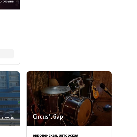
3 отзыва
Circus*, бар
1 отзыв
европейская
авторская