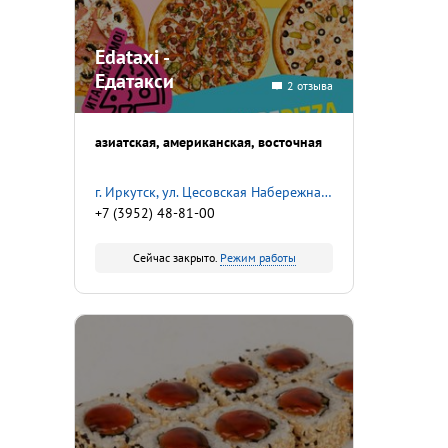
Edataxi -
Едатакси
2 отзыва
азиатская
американская
восточная
​г. Иркутск, ул. Цесовская Набережная, 2
+7 (3952) 48-81-00
Сейчас закрыто.
Режим работы