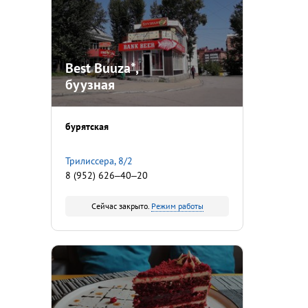
Best Buuza*,
буузная
бурятская
Трилиссера, 8/2
8 (952) 626‒40‒20
Сейчас закрыто.
Режим работы