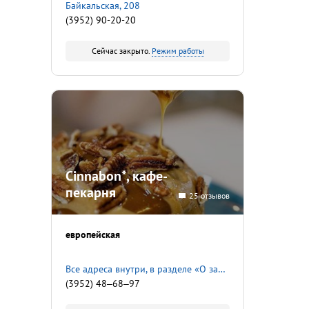
Байкальская, 208
(3952) 90-20-20
Сейчас закрыто.
Режим работы
Cinnabon*, кафе-
пекарня
25 отзывов
европейская
Все адреса внутри, в разделе «О заведении»
(3952) 48‒68‒97