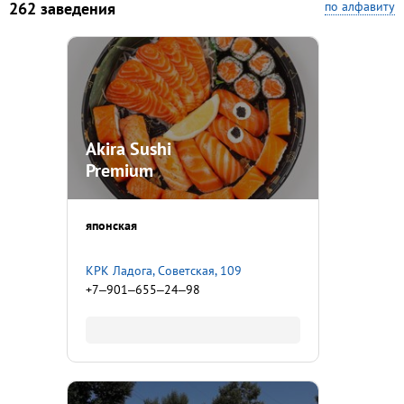
262 заведения
по алфавиту
Akira Sushi
Premium
японская
​КРК Ладога, ​Советская, 109
+7‒901‒655‒24‒98