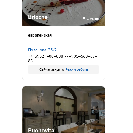
Brioche
1 отзыв
европейская
Поленова, 33/2
+7 (3952) 400‒888 +7‒901‒668‒67‒
85
Сейчас закрыто.
Режим работы
Buonovita