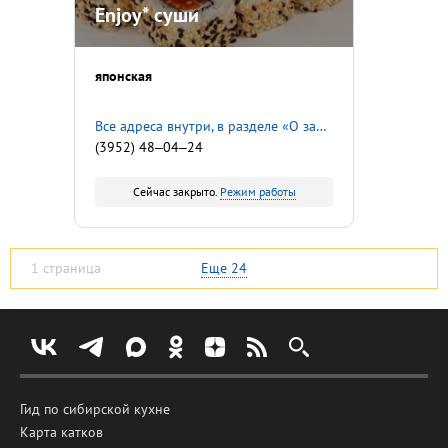
Enjoy* суши
японская
Все адреса внутри, в разделе «О заведении»
(3952) 48‒04‒24
Сейчас закрыто.
Режим работы
1 страница
Еще
24
Гид по сибирской кухне
Карта катков