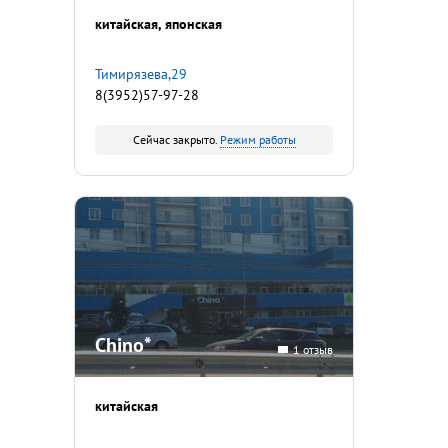
китайская
японская
Тимирязева,29
8(3952)57-97-28
Сейчас закрыто.
Режим работы
Chino*
1 отзыв
китайская