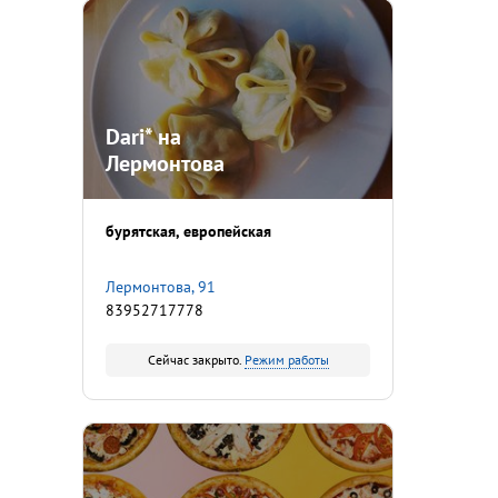
Dari* на
Лермонтова
бурятская
европейская
Лермонтова, 91
83952717778
Сейчас закрыто.
Режим работы