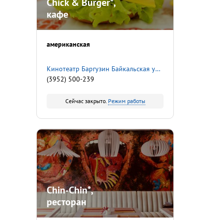
Chick & Burger*,
кафе
американская
​Кинотеатр Баргузин​ Байкальская улица, 107
(3952) 500-239
Сейчас закрыто.
Режим работы
Chin-Chin*,
ресторан