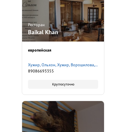
Ресторан
Baikal Khan
европейская
Хужир, Ольхон, Хужир, Ворошилова, 18
89086693355
Круглосуточно