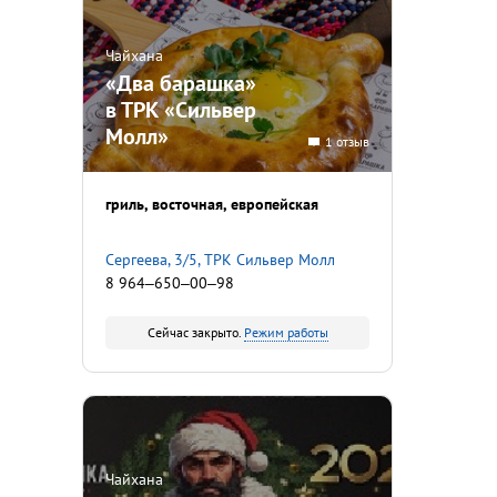
Чайхана
«Два барашка»
в ТРК «Сильвер
Молл»
1 отзыв
гриль
восточная
европейская
​Сергеева, 3/5, ТРК Сильвер Молл
8 964‒650‒00‒98
Сейчас закрыто.
Режим работы
Чайхана