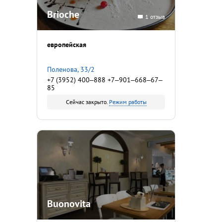
Brioche
1 отзыв
европейская
Поленова, 33/2
+7 (3952) 400‒888 +7‒901‒668‒67‒
85
Сейчас закрыто.
Режим работы
Buonovita