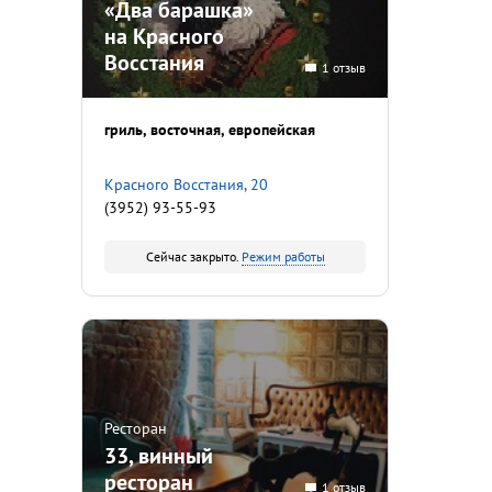
«Два барашка»
на Красного
Восстания
1 отзыв
гриль
восточная
европейская
Красного Восстания, 20
(3952) 93-55-93
Сейчас закрыто.
Режим работы
Ресторан
33, винный
ресторан
1 отзыв