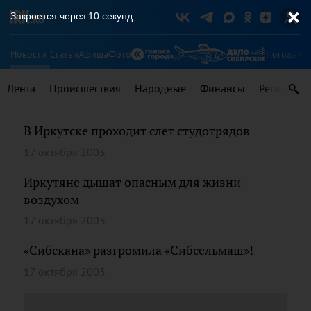
Закроется через
9
секунд
Новости
Статьи
Афиша
Фото
Погода
Ту
Лента
Происшествия
Народные
Финансы
Регионы
В Иркутске проходит слет студотрядов
17 октября 2003
Иркутяне дышат опасным для жизни
воздухом
17 октября 2003
«Сибскана» разгромила «Сибсельмаш»!
17 октября 2003