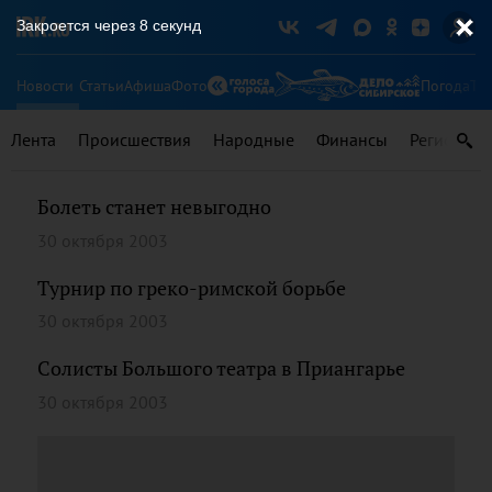
Закроется через
8
секунд
Новости
Статьи
Афиша
Фото
Погода
Ту
Лента
Происшествия
Народные
Финансы
Регионы
Болеть станет невыгодно
30 октября 2003
Турнир по греко-римской борьбе
30 октября 2003
Солисты Большого театра в Приангарье
30 октября 2003