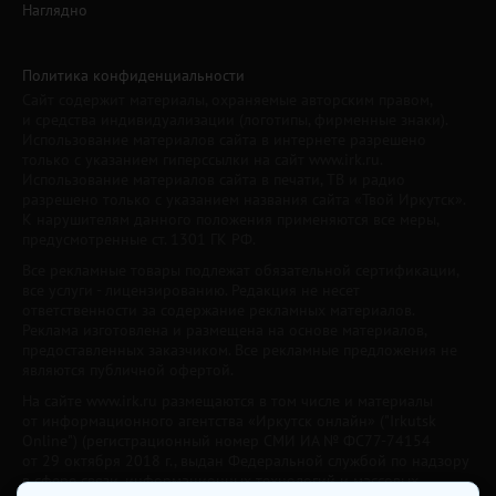
Наглядно
Политика конфиденциальности
Сайт содержит материалы, охраняемые авторским правом,
и средства индивидуализации (логотипы, фирменные знаки).
Использование материалов сайта в интернете разрешено
только с указанием гиперссылки на сайт www.irk.ru.
Использование материалов сайта в печати, ТВ и радио
разрешено только с указанием названия сайта «Твой Иркутск».
К нарушителям данного положения применяются все меры,
предусмотренные ст. 1301 ГК РФ.
Все рекламные товары подлежат обязательной сертификации,
все услуги - лицензированию. Редакция не несет
ответственности за содержание рекламных материалов.
Реклама изготовлена и размещена на основе материалов,
предоставленных заказчиком. Все рекламные предложения не
являются публичной офертой.
На сайте www.irk.ru размещаются в том числе и материалы
от информационного агентства «Иркутск онлайн» ("Irkutsk
Online") (регистрационный номер СМИ ИА № ФС77-74154
от 29 октября 2018 г., выдан Федеральной службой по надзору
в сфере связи, информационных технологий и массовых