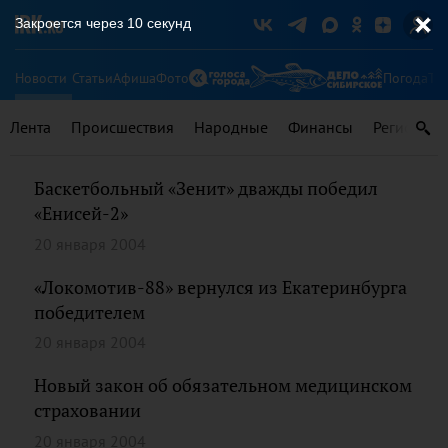
Закроется через
9
секунд
Новости
Статьи
Афиша
Фото
Погода
Ту
Лента
Происшествия
Народные
Финансы
Регионы
Баскетбольный «Зенит» дважды победил
«Енисей-2»
20 января 2004
«Локомотив-88» вернулся из Екатеринбурга
победителем
20 января 2004
Новый закон об обязательном медицинском
страховании
20 января 2004