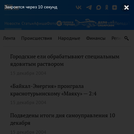
Закроется через
10
секунд
Новости
Статьи
Афиша
Фото
Погода
Ту
Лента
Происшествия
Народные
Финансы
Регионы
Городские ели обрабатывают специальным
ядовитым раствором
15 декабря 2004
«Байкал-Энергия» проиграла
краснотурьинскому «Маяку» — 2:4
15 декабря 2004
Подведены итоги дня самоуправления 10
декабря
15 декабря 2004