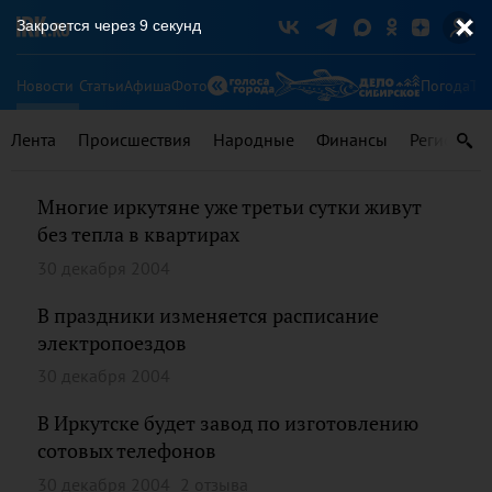
Закроется через
9
секунд
Новости
Статьи
Афиша
Фото
Погода
Ту
Лента
Происшествия
Народные
Финансы
Регионы
Многие иркутяне уже третьи сутки живут
без тепла в квартирах
30 декабря 2004
В праздники изменяется расписание
электропоездов
30 декабря 2004
В Иркутске будет завод по изготовлению
сотовых телефонов
30 декабря 2004
2 отзыва