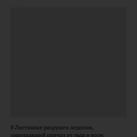
В Листвянке разрушен ледолом,
защищавший причал от льда и волн