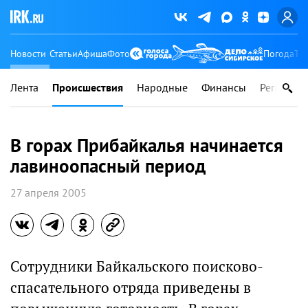
Новости
Статьи
Афиша
Фото
Погода
Ту
Лента
Происшествия
Народные
Финансы
Регионы
В горах Прибайкалья начинается
лавиноопасный период
27 апреля 2005
Сотрудники Байкальского поисково-
спасательного отряда приведены в