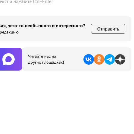
текст и нажмите
Ctrl
+
Enter
ия, чего-то необычного и интересного?
Отправить
 редакцию
Читайте нас на
других площадках!