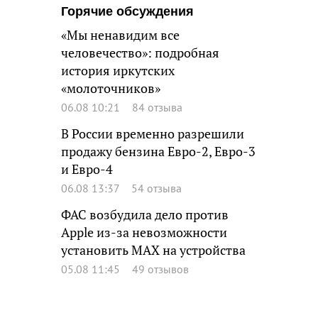
Горячие обсуждения
«Мы ненавидим все
человечество»: подробная
история иркутских
«молоточников»
06.08 10:21
84 отзыва
В России временно разрешили
продажу бензина Евро-2, Евро-3
и Евро-4
06.08 13:37
54 отзыва
ФАС возбудила дело против
Apple из-за невозможности
установить MAX на устройства
05.08 11:45
49 отзывов