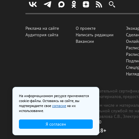
Реклама на сайте
О проекте
Экока
Аудитория сайта
Написать редакции
Сделан
Вакансии
Онлай
Распис
Распи
Подпи
Спецп
Нагля
Все рекламные товары подлежат обязательной сертификац
На информационном ресурсе применяются
изготовлена и размещена на основе материалов, предос
cookie-файлы. Оставаясь на сайте, вы
На сайте www.irk.ru размещаются в том числе и материа
подтверждаете свое
согласие
на их
от 29 октября 2018 г., выдан Федеральной службой по 
использование.
ООО «Ирк.ру». Главный редактор — Павлова С.В., Электр
Телефон редакции:
+7 (3952) 48-88-50
Я согласен
18+
© 2003–2026 IRK.ru Твой Иркутск