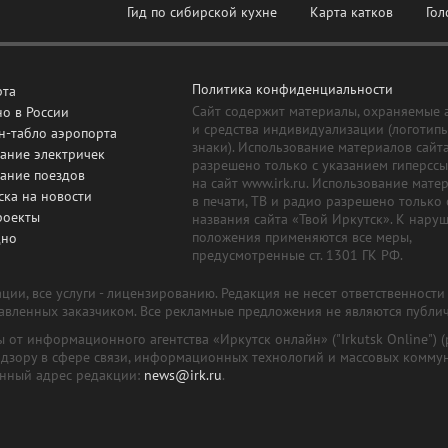
Гид по сибирской кухне
Карта катков
Гол
Политика конфиденциальности
рта
Сайт содержит материалы, охраняемые 
о в России
и средства индивидуализации (логотип
н-табло аэропорта
знаки). Использование материалов сайт
ание электричек
разрешено только с указанием гиперсс
сание поездов
на сайт www.irk.ru. Использование мате
ска на новости
в печати, ТВ и радио разрешено только 
роекты
названия сайта «Твой Иркутск». К нару
положения применяются все меры,
дно
предусмотренные ст. 1301 ГК РФ.
ии, все услуги - лицензированию. Редакция не несет ответственност
тавленных заказчиком. Все рекламные предложения не являются публи
лы от информационного агентства «Иркутск онлайн» ("Irkutsk Online
надзору в сфере связи, информационных технологий и массовых комму
онный адрес редакции:
news@irk.ru
.