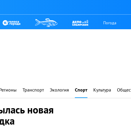
Погода
Регионы
Транспорт
Экология
Спорт
Культура
Общес
рылась новая
дка