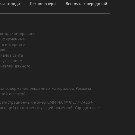
оса города
Лесное озеро
Весточка с передовой
авторским правом,
ы, фирменные
а в интернете
ылки
риалов сайта
с указанием
шителям данного
и за содержание рекламных материалов. Реклама
чной офертой.
") (регистрационный номер СМИ ИА № ФС77-74154
никаций) с соответствующей пометкой. Учредитель —