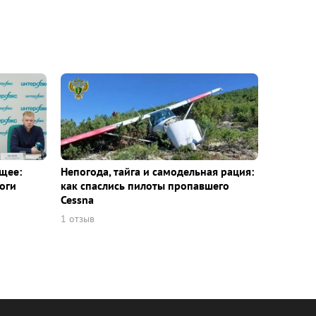
щее:
Непогода, тайга и самодельная рация:
оги
как спаслись пилоты пропавшего
Cessna
1 отзыв