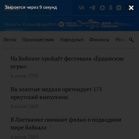
Закроется через
9
секунд
Новости
Статьи
Афиша
Фото
Погода
Ту
Лента
Происшествия
Народные
Финансы
Регионы
На Байкале пройдёт фестиваль «Ёрдынские
игры»
6 июня 2005
На золотые медали претендует 171
иркутский выпускник
6 июня 2005
В Листвянке снимают фильм о подводном
мире Байкала
6 июня 2005